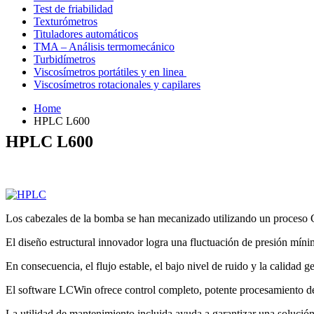
Test de friabilidad
Texturómetros
Tituladores automáticos
TMA – Análisis termomecánico
Turbidímetros
Viscosímetros portátiles y en linea
Viscosímetros rotacionales y capilares
Home
HPLC L600
HPLC L600
Los cabezales de la bomba se han mecanizado utilizando un proceso 
El diseño estructural innovador logra una fluctuación de presión míni
En consecuencia, el flujo estable, el bajo nivel de ruido y la calidad 
El software LCWin ofrece control completo, potente procesamiento de 
La utilidad de mantenimiento incluida ayuda a garantizar una solución 