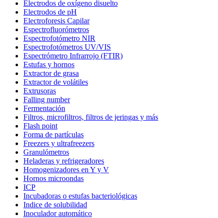
Electrodos de oxígeno disuelto
Electrodos de pH
Electroforesis Capilar
Espectrofluorómetros
Espectrofotómetro NIR
Espectrofotómetros UV/VIS
Espectrómetro Infrarrojo (FTIR)
Estufas y hornos
Extractor de grasa
Extractor de volátiles
Extrusoras
Falling number
Fermentación
Filtros, microfiltros, filtros de jeringas y más
Flash point
Forma de partículas
Freezers y ultrafreezers
Granulómetros
Heladeras y refrigeradores
Homogenizadores en Y y V
Hornos microondas
ICP
Incubadoras o estufas bacteriológicas
Indice de solubilidad
Inoculador automático