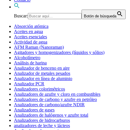
Buscar:
Botón de búsqueda
Absorción atómica
Aceites en agua
Aceites esenciales
Actividad de agua
AFM Raman (Nanoraman)
Agitadores y homogenizadores (líquidos y sólios)
Alcoholímetro
Análisis de harina
Analizador de benceno en aire
Analizador de metales pesados
Analizador en línea de aluminio
Analizador PCR
Analizadores colorimétricos
Analizadores de azufre y cloro en combustibles
Analizadores de carbono y azufre en petróleo
Analizadores de carbono/azufre NDIR
Analizadores de gases
Analizadores de halógenos y azufre total
Analizadores de hidrocarburos
analizadores de leche y lácteos