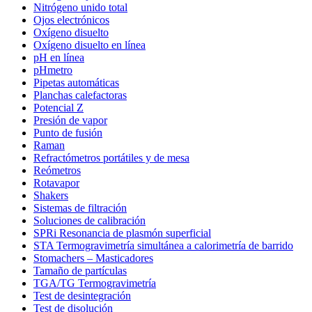
Nitrógeno unido total
Ojos electrónicos
Oxígeno disuelto
Oxígeno disuelto en línea
pH en línea
pHmetro
Pipetas automáticas
Planchas calefactoras
Potencial Z
Presión de vapor
Punto de fusión
Raman
Refractómetros portátiles y de mesa
Reómetros
Rotavapor
Shakers
Sistemas de filtración
Soluciones de calibración
SPRi Resonancia de plasmón superficial
STA Termogravimetría simultánea a calorimetría de barrido
Stomachers – Masticadores
Tamaño de partículas
TGA/TG Termogravimetría
Test de desintegración
Test de disolución