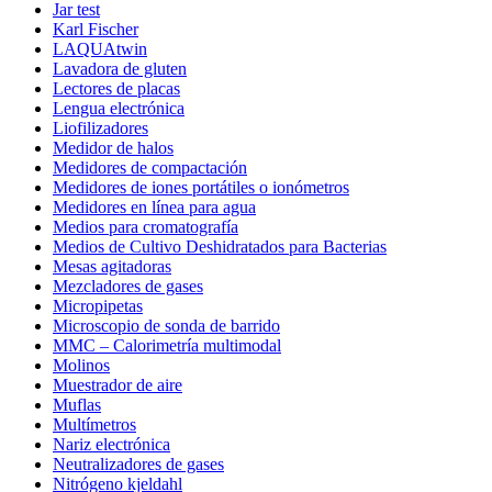
Jar test
Karl Fischer
LAQUAtwin
Lavadora de gluten
Lectores de placas
Lengua electrónica
Liofilizadores
Medidor de halos
Medidores de compactación
Medidores de iones portátiles o ionómetros
Medidores en línea para agua
Medios para cromatografía
Medios de Cultivo Deshidratados para Bacterias
Mesas agitadoras
Mezcladores de gases
Micropipetas
Microscopio de sonda de barrido
MMC – Calorimetría multimodal
Molinos
Muestrador de aire
Muflas
Multímetros
Nariz electrónica
Neutralizadores de gases
Nitrógeno kjeldahl