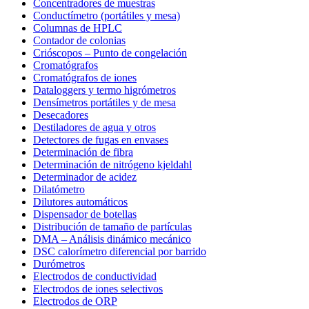
Concentradores de muestras
Conductímetro (portátiles y mesa)
Columnas de HPLC
Contador de colonias
Crióscopos – Punto de congelación
Cromatógrafos
Cromatógrafos de iones
Dataloggers y termo higrómetros
Densímetros portátiles y de mesa
Desecadores
Destiladores de agua y otros
Detectores de fugas en envases
Determinación de fibra
Determinación de nitrógeno kjeldahl
Determinador de acidez
Dilatómetro
Dilutores automáticos
Dispensador de botellas
Distribución de tamaño de partículas
DMA – Análisis dinámico mecánico
DSC calorímetro diferencial por barrido
Durómetros
Electrodos de conductividad
Electrodos de iones selectivos
Electrodos de ORP