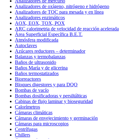
Analizadores de mercurio
Analizadores de oxígeno, nitrógeno e hidrógeno
Analizadores de TOC para mesada y en línea
Analizadores enzimáticos
AOX, EOX, TOX, POX
ARC calorimetria de velocidad de reacción acelerada
Área Superficial Específica B.E.T.
Atmósfera modificada
Autoclaves
Azúcares reductores – determinador
Balanzas y termobalanzas
Baños de ultrasonido
Baños María y de glicerina
Baños termostatizados
Biorreactores
Bloques digestores y para DQO
Bombas de vacío
Bombas dosificadoras y persiltálticas
Cabinas de flujo laminar y bioseguridad
Calorímetros
Cámaras climáticas
Cámaras de envejecimiento y germinación
Cámaras para microscopios
Centrífugas
Chillers