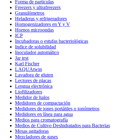
Forma de partículas
Freezers y ultrafreezers
Granulómetros
Heladeras y refrigeradores
Homogenizadores en Y y V
Hornos microondas
ICP
Incubadoras o estufas bacteriológicas
Indice de solubilidad
Inoculador automático
Jar test
Karl Fischer
LAQUAtwin
Lavadora de gluten
Lectores de placas
Lengua electrónica
Liofilizadores
Medidor de halos
Medidores de compactación
Medidores de iones portátiles o ionómetros
Medidores en línea para agua
Medios para cromatografía
Medios de Cultivo Deshidratados para Bacterias
Mesas agitadoras
Mezcladores de gases