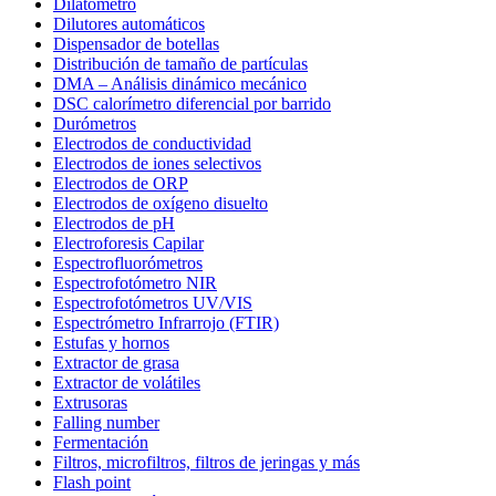
Dilatómetro
Dilutores automáticos
Dispensador de botellas
Distribución de tamaño de partículas
DMA – Análisis dinámico mecánico
DSC calorímetro diferencial por barrido
Durómetros
Electrodos de conductividad
Electrodos de iones selectivos
Electrodos de ORP
Electrodos de oxígeno disuelto
Electrodos de pH
Electroforesis Capilar
Espectrofluorómetros
Espectrofotómetro NIR
Espectrofotómetros UV/VIS
Espectrómetro Infrarrojo (FTIR)
Estufas y hornos
Extractor de grasa
Extractor de volátiles
Extrusoras
Falling number
Fermentación
Filtros, microfiltros, filtros de jeringas y más
Flash point