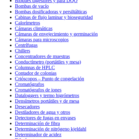
Bloques digestores y para DQO
Bombas de vacío
Bombas dosificadoras y persiltálticas
Cabinas de flujo laminar y bioseguridad
Calorímetros
Cámaras climáticas
Cámaras de envejecimiento y germinación
Cámaras para microscopios
Centrífugas
Chillers
Concentradores de muestras
Conductímetro (portátiles y mesa)
Columnas de HPLC
Contador de colonias
Crióscopos – Punto de congelación
Cromatógrafos
Cromatógrafos de iones
Dataloggers y termo higrómetros
Densímetros portátiles y de mesa
Desecadores
Destiladores de agua y otros
Detectores de fugas en envases
Determinación de fibra
Determinación de nitrógeno kjeldahl
Determinador de acidez