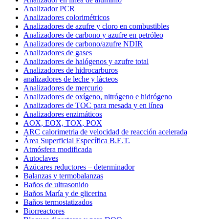
Analizador PCR
Analizadores colorimétricos
Analizadores de azufre y cloro en combustibles
Analizadores de carbono y azufre en petróleo
Analizadores de carbono/azufre NDIR
Analizadores de gases
Analizadores de halógenos y azufre total
Analizadores de hidrocarburos
analizadores de leche y lácteos
Analizadores de mercurio
Analizadores de oxígeno, nitrógeno e hidrógeno
Analizadores de TOC para mesada y en línea
Analizadores enzimáticos
AOX, EOX, TOX, POX
ARC calorimetria de velocidad de reacción acelerada
Área Superficial Específica B.E.T.
Atmósfera modificada
Autoclaves
Azúcares reductores – determinador
Balanzas y termobalanzas
Baños de ultrasonido
Baños María y de glicerina
Baños termostatizados
Biorreactores