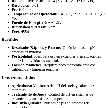
Rango de Medición:
0 a 14 (7 Vio) / -2 a 16 (70 Vio)
Resolución:
0,01
Precisión:
0,2
Temperatura de Operación:
0 a 100 (7 Vio) / -10 a 110 (70
Vio)
Fuente de Energía:
3xAA 1,5V
Dimensiones:
36x30x13 cm
Peso:
400g
Beneficios:
Resultados Rápidos y Exactos:
Obtén lecturas de pH
precisas en minutos.
Portabilidad:
Ideal para uso en exteriores y en situaciones
donde la movilidad es esencial.
Fácil de Mantener:
Requiere poco mantenimiento con
calibración y limpieza sencillas.
Usos recomendados:
Agricultura:
Monitoreo del pH del suelo y soluciones
nutritivas.
Tratamiento de Agua:
Control de pH en sistemas de
tratamiento y análisis de agua potable.
Industria Química:
Pruebas de pH en procesos de
producción.