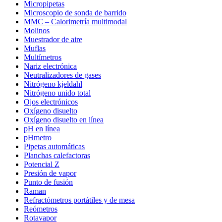
Micropipetas
Microscopio de sonda de barrido
MMC – Calorimetría multimodal
Molinos
Muestrador de aire
Muflas
Multímetros
Nariz electrónica
Neutralizadores de gases
Nitrógeno kjeldahl
Nitrógeno unido total
Ojos electrónicos
Oxígeno disuelto
Oxígeno disuelto en línea
pH en línea
pHmetro
Pipetas automáticas
Planchas calefactoras
Potencial Z
Presión de vapor
Punto de fusión
Raman
Refractómetros portátiles y de mesa
Reómetros
Rotavapor