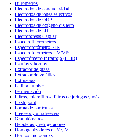
Durómetros
Electrodos de conductividad
Electrodos de iones selectivos
Electrodos de ORP
Electrodos de oxígeno disuelto
Electrodos de pH
Electroforesis Capilar
Espectrofluorómetros
Espectrofotómetro NIR
Espectrofotómetros UV/VIS
Espectrómetro Infrarrojo (FTIR)
Estufas y hornos
Extractor de grasa
Extractor de volátiles
Extrusoras
Falling number
Fermentación
Filtros, microfiltros, filtros de jeringas y más
Flash point
Forma de partículas
Freezers y ultrafreezers
Granulómetros
Heladeras y refrigeradores
Homogenizadores en Y y V
Hornos microondas