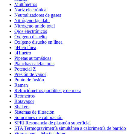
Multímetros
Nariz electrónica
Neutralizadores de gases
Nitrógeno kjeldahl
Nitrógeno unido total
Ojos electrónicos
Oxígeno disuelto
Oxígeno disuelto en línea
pH en línea
pHmetro
Pipetas automáticas
Planchas calefactoras
Potencial Z
Presión de vapor
Punto de fusión
Raman
Refractómetros portátiles y de mesa
Reómetros
Rotavapor
Shakers
Sistemas de filtración
Soluciones de calibración
SPRi Resonancia de plasmón superficial
STA Termogravimetría simultánea a calorimetría de barrido
Stomachers – Masticadores