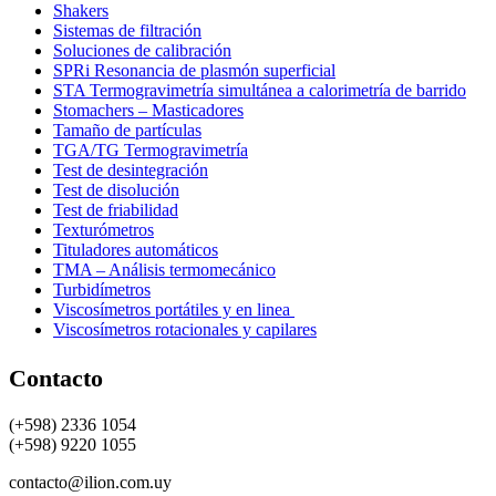
Shakers
Sistemas de filtración
Soluciones de calibración
SPRi Resonancia de plasmón superficial
STA Termogravimetría simultánea a calorimetría de barrido
Stomachers – Masticadores
Tamaño de partículas
TGA/TG Termogravimetría
Test de desintegración
Test de disolución
Test de friabilidad
Texturómetros
Tituladores automáticos
TMA – Análisis termomecánico
Turbidímetros
Viscosímetros portátiles y en linea
Viscosímetros rotacionales y capilares
Contacto
(+598) 2336 1054
(+598) 9220 1055
contacto@ilion.com.uy