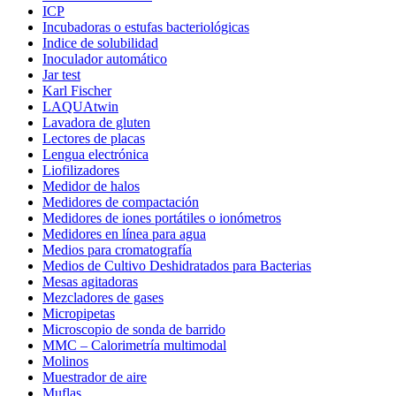
ICP
Incubadoras o estufas bacteriológicas
Indice de solubilidad
Inoculador automático
Jar test
Karl Fischer
LAQUAtwin
Lavadora de gluten
Lectores de placas
Lengua electrónica
Liofilizadores
Medidor de halos
Medidores de compactación
Medidores de iones portátiles o ionómetros
Medidores en línea para agua
Medios para cromatografía
Medios de Cultivo Deshidratados para Bacterias
Mesas agitadoras
Mezcladores de gases
Micropipetas
Microscopio de sonda de barrido
MMC – Calorimetría multimodal
Molinos
Muestrador de aire
Muflas