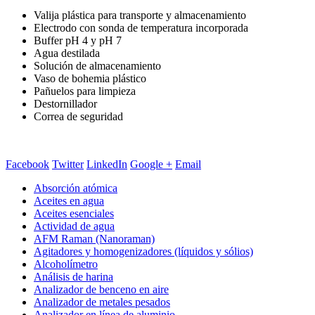
Valija plástica para transporte y almacenamiento
Electrodo con sonda de temperatura incorporada
Buffer pH 4 y pH 7
Agua destilada
Solución de almacenamiento
Vaso de bohemia plástico
Pañuelos para limpieza
Destornillador
Correa de seguridad
Facebook
Twitter
LinkedIn
Google +
Email
Absorción atómica
Aceites en agua
Aceites esenciales
Actividad de agua
AFM Raman (Nanoraman)
Agitadores y homogenizadores (líquidos y sólios)
Alcoholímetro
Análisis de harina
Analizador de benceno en aire
Analizador de metales pesados
Analizador en línea de aluminio