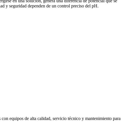
ergirse en una solución, genera una diferencia de potencial que se
idad y seguridad dependen de un control preciso del pH.
 con equipos de alta calidad, servicio técnico y mantenimiento para