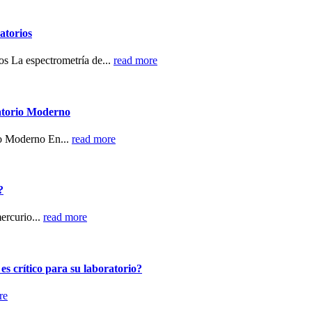
atorios
s La espectrometría de...
read more
ratorio Moderno
io Moderno En...
read more
?
ercurio...
read more
es crítico para su laboratorio?
re