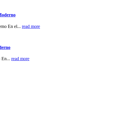
 Moderno
rno En el...
read more
derno
 En...
read more