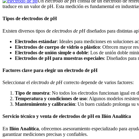
Un
electrodo de pH
consta de un electrodo de refere
traduce en un valor de pH. Esta medición es fundamental en industria
Tipos de electrodos de pH
Existen diversos tipos de
electrodos de pH
diseñados para distintas ap
Electrodos estándar
: Ideales para mediciones en soluciones a
Electrodos de cuerpo de vidrio o plástico
: Ofrecen mayor res
Electrodos de unión simple o doble
: Los de unión doble mini
Electrodos de pH para muestras especiales
: Diseñados para 
Factores clave para elegir un electrodo de pH
Seleccionar el
electrodo de pH
correcto depende de varios factores:
Tipo de muestra
: No todos los electrodos funcionan igual en d
Temperatura y condiciones de uso
: Algunos modelos resisten
Mantenimiento y calibración
: Un buen cuidado prolonga su vi
Servicio técnico y venta de electrodos de pH en Ilión Analítica
En
Ilión Analítica
, ofrecemos asesoramiento especializado para ayuda
garantizar mediciones precisas y confiables.