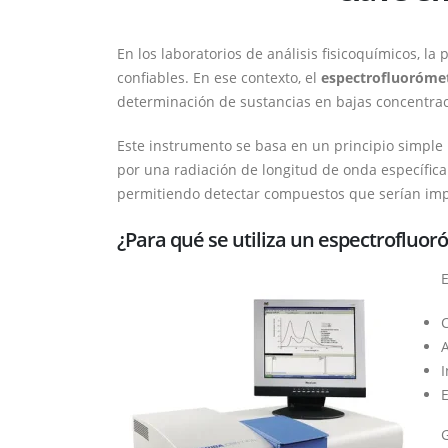
En los laboratorios de análisis fisicoquímicos, l
confiables. En ese contexto, el
espectrofluoróme
determinación de sustancias en bajas concentraci
Este instrumento se basa en un principio simple
por una radiación de longitud de onda específica
permitiendo detectar compuestos que serían impos
¿Para qué se utiliza un espectrofluo
E
C
A
I
E
G