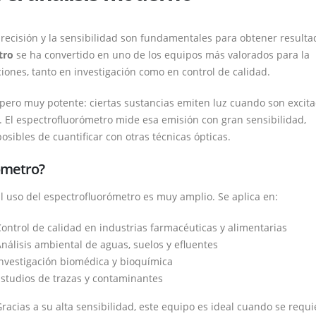
herramienta
clave
a precisión y la sensibilidad son fundamentales para obtener result
en
tro
se ha convertido en uno de los equipos más valorados para la
el
ones, tanto en investigación como en control de calidad.
análisis
moderno
 pero muy potente: ciertas sustancias emiten luz cuando son excit
. El espectrofluorómetro mide esa emisión con gran sensibilidad,
ibles de cuantificar con otras técnicas ópticas.
rómetro?
l uso del espectrofluorómetro es muy amplio. Se aplica en:
ontrol de calidad en industrias farmacéuticas y alimentarias
nálisis ambiental de aguas, suelos y efluentes
nvestigación biomédica y bioquímica
studios de trazas y contaminantes
racias a su alta sensibilidad, este equipo es ideal cuando se requi