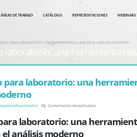
ÁREAS DE TRABAJO
CATÁLOGO
REPRESENTACIONES
WEBINARS 
TRO PARA LABORATORIO: UNA HERRAMIENTA CLAVE EN EL ANÁLISIS MODERNO
 laboratorio: una herramienta clav
 para laboratorio: una herramie
 moderno
en
espectrofluorómetro
Comentarios desactivados
Espectrofluorómetro
para laboratorio: una herramien
para
laboratorio:
 el análisis moderno
una