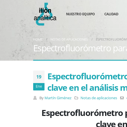
NUESTRO EQUIPO
CALIDAD
HOME
NOTAS DE APLICACIONES
ESPECTROFLUORÓME
Espectrofluorómetro para
Espectrofluorómetro
19
clave en el análisis
Ene
By
Martín Giménez
Notas de aplicaciones
Espectrofluorómetro 
clave en