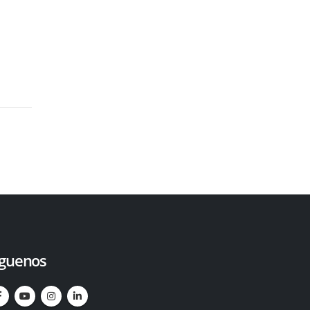
íguenos