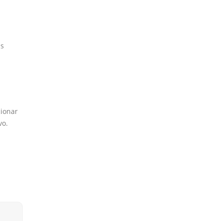
us
ionar
vo.