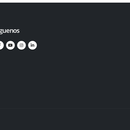
íguenos