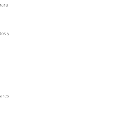
para
tos y
dares