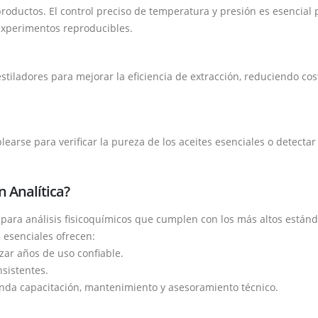
roductos. El control preciso de temperatura y presión es esencial 
experimentos reproducibles.
tiladores para mejorar la eficiencia de extracción, reduciendo cos
earse para verificar la pureza de los aceites esenciales o detectar
n Analítica?
s para análisis fisicoquímicos que cumplen con los más altos están
 esenciales ofrecen:
zar años de uso confiable.
nsistentes.
inda capacitación, mantenimiento y asesoramiento técnico.