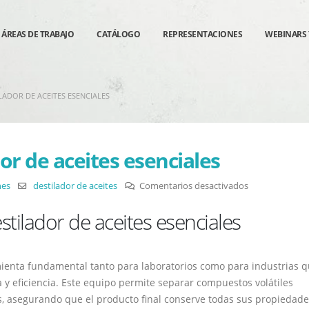
ÁREAS DE TRABAJO
CATÁLOGO
REPRESENTACIONES
WEBINARS 
LADOR DE ACEITES ESENCIALES
or de aceites esenciales
en
nes
destilador de aceites
Comentarios desactivados
Usos
stilador de aceites esenciales
para
el
destilador
amienta fundamental tanto para laboratorios como para industrias 
de
 y eficiencia. Este equipo permite separar compuestos volátiles
aceites
s, asegurando que el producto final conserve todas sus propiedad
esenciales