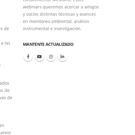
webinars queremos acercar a amigos
y socios distintas técnicas y avances
en monitoreo ambiental, análisis
es de
instrumental e investigación.
a las
MANTENTE ACTUALIZADO
s
zados
os de
vas de
ean
nuevos