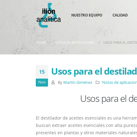
NUESTRO EQUIPO
CALIDAD
HOME
NOTAS DE APLICACIONES
USOS PARA EL DESTI
Usos para el destilad
15
Nov
By
Martín Giménez
Notas de aplicacio
Usos para el de
El destilador de aceites esenciales es una herr
buscan extraer aceites esenciales con alta pureza
presentes en plantas y otros materiales naturale