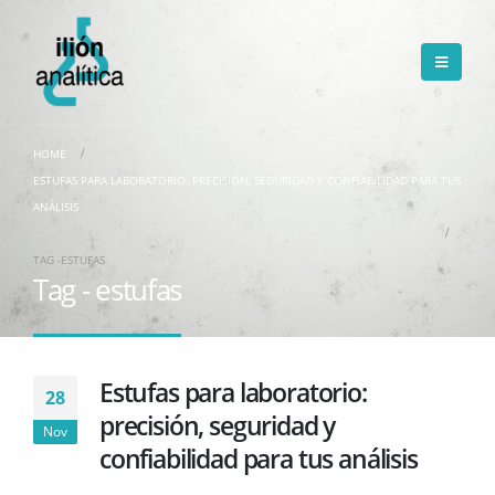
HOME
ESTUFAS PARA LABORATORIO: PRECISIÓN, SEGURIDAD Y CONFIABILIDAD PARA TUS
ANÁLISIS
TAG -
ESTUFAS
Tag - estufas
Estufas para laboratorio:
28
precisión, seguridad y
Nov
confiabilidad para tus análisis