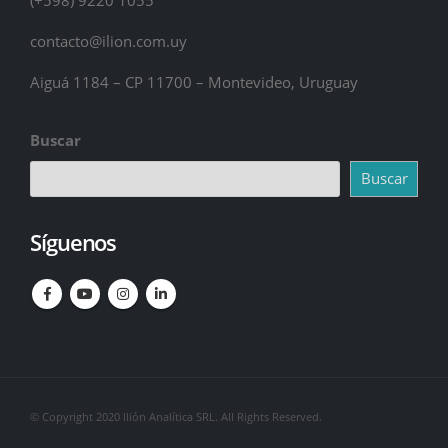
contacto@ilion.com.uy
Aiguá 1184 – CP 11700 – Montevideo, Uruguay
Buscar
Buscar
Síguenos
© Copyright 2020 Ilión Analítica SRL. All Rights Reserved.