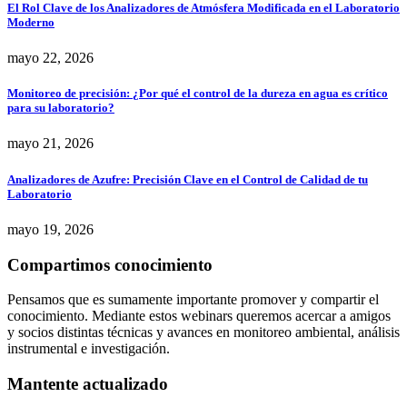
El Rol Clave de los Analizadores de Atmósfera Modificada en el Laboratorio
Moderno
mayo 22, 2026
Monitoreo de precisión: ¿Por qué el control de la dureza en agua es crítico
para su laboratorio?
mayo 21, 2026
Analizadores de Azufre: Precisión Clave en el Control de Calidad de tu
Laboratorio
mayo 19, 2026
Compartimos conocimiento
Pensamos que es sumamente importante promover y compartir el
conocimiento. Mediante estos webinars queremos acercar a amigos
y socios distintas técnicas y avances en monitoreo ambiental, análisis
instrumental e investigación.
Mantente actualizado