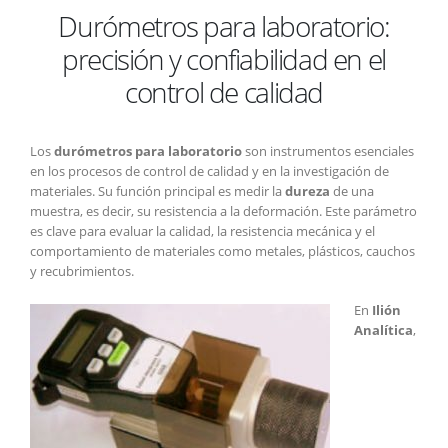
Durómetros para laboratorio:
para
laboratorio:
precisión y confiabilidad en el
precisión
y
control de calidad
confiabilidad
en
el
Los
durómetros para laboratorio
son instrumentos esenciales
control
en los procesos de control de calidad y en la investigación de
de
materiales. Su función principal es medir la
dureza
de una
calidad
muestra, es decir, su resistencia a la deformación. Este parámetro
es clave para evaluar la calidad, la resistencia mecánica y el
comportamiento de materiales como metales, plásticos, cauchos
y recubrimientos.
En
Ilión
Analítica
,