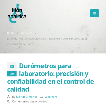
HOME
WEBINARS
DURÓMETROS PARA LABORATORIO: PRECISIÓN Y CONFIABILIDAD EN EL
CONTROL DE CALIDAD
Durómetros para
30
laboratorio: precisión y
Oct
confiabilidad en el control de
calidad
By
Martín Giménez
Webinars
en
Comentarios desactivados
Durómetros