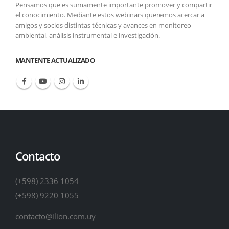
Pensamos que es sumamente importante promover y compartir
el conocimiento. Mediante estos webinars queremos acercar a
amigos y socios distintas técnicas y avances en monitoreo
ambiental, análisis instrumental e investigación.
MANTENTE ACTUALIZADO
Contacto
(+598) 2336 1054
(+598) 9220 1055
contacto@ilion.com.uy