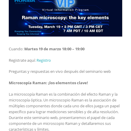
RAMAN:
los
factores
clave
Cuando:
Martes 19 de marzo 18:00 – 19:00
Registrate aquí:
Registro
Preguntas y respuestas en vivo después del seminario web
Microscopía Raman: ¡los elementos clave!
La microscopía Raman es la combinación del efecto Raman y la
microscopía óptica. Un microscopio Raman es la asociación de
múltiples componentes donde cada uno de ellos juega un papel
específico para lograr mediciones sensibles y de alta resolución.
Durante este seminario web, presentaremos el papel de cada
componente de un microscopio Raman y detallaremos sus
características y límites.