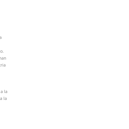
a
o.
aman
ria
a la
a la