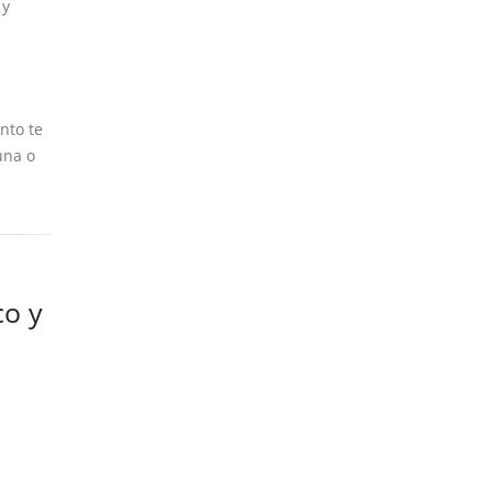
 y
nto te
una o
co y