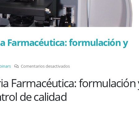
a Farmacéutica: formulación y
en
inars
Comentarios desactivados
Raman
ia Farmacéutica: formulación 
para
industria
trol de calidad
Farmacéutica:
formulación
y
control
de
calidad