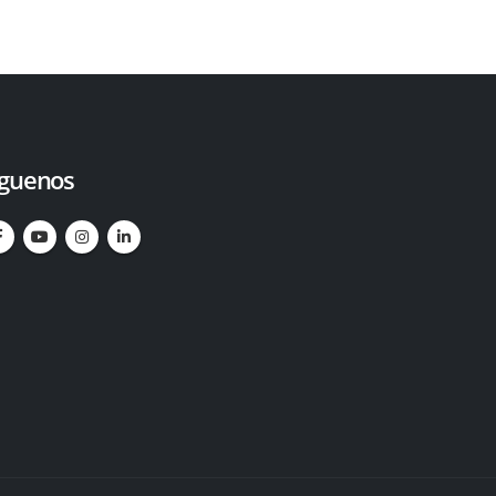
íguenos