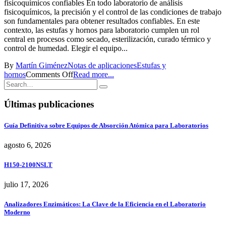
fisicoquímicos confiables En todo laboratorio de análisis
fisicoquímicos, la precisión y el control de las condiciones de trabajo
son fundamentales para obtener resultados confiables. En este
contexto, las estufas y hornos para laboratorio cumplen un rol
central en procesos como secado, esterilización, curado térmico y
control de humedad. Elegir el equipo...
By
Martín Giménez
Notas de aplicaciones
Estufas y
hornos
Comments Off
Read more...
Últimas publicaciones
Guía Definitiva sobre Equipos de Absorción Atómica para Laboratorios
agosto 6, 2026
H150-2100NSLT
julio 17, 2026
Analizadores Enzimáticos: La Clave de la Eficiencia en el Laboratorio
Moderno