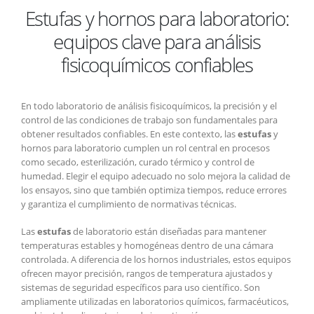
Estufas y hornos para laboratorio:
y
hornos
equipos clave para análisis
para
laboratorio:
fisicoquímicos confiables
equipos
clave
para
En todo laboratorio de análisis fisicoquímicos, la precisión y el
análisis
control de las condiciones de trabajo son fundamentales para
fisicoquímicos
obtener resultados confiables. En este contexto, las
estufas
y
confiables
hornos para laboratorio cumplen un rol central en procesos
como secado, esterilización, curado térmico y control de
humedad. Elegir el equipo adecuado no solo mejora la calidad de
los ensayos, sino que también optimiza tiempos, reduce errores
y garantiza el cumplimiento de normativas técnicas.
Las
estufas
de laboratorio están diseñadas para mantener
temperaturas estables y homogéneas dentro de una cámara
controlada. A diferencia de los hornos industriales, estos equipos
ofrecen mayor precisión, rangos de temperatura ajustados y
sistemas de seguridad específicos para uso científico. Son
ampliamente utilizadas en laboratorios químicos, farmacéuticos,