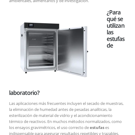
ambientales, alimentarios y de investigación.
¿Para
qué se
utilizan
las
estufas
de
laboratorio?
Las aplicaciones más frecuentes incluyen el secado de muestras,
la eliminación de humedad antes de pesadas analíticas, la
esterilización de material de vidrio y el acondicionamiento
térmico de reactivos. En muchos métodos normalizados, como
los ensayos gravimétricos, el uso correcto de
estufas
es
indispensable para asegurar resultados repetibles y trazables.