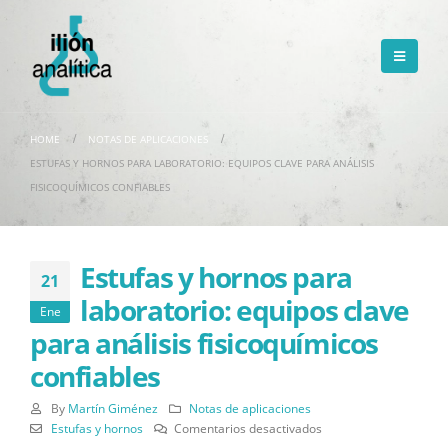
HOME
NOTAS DE APLICACIONES
ESTUFAS Y HORNOS PARA LABORATORIO: EQUIPOS CLAVE PARA ANÁLISIS
FISICOQUÍMICOS CONFIABLES
Estufas y hornos para
21
laboratorio: equipos clave
Ene
para análisis fisicoquímicos
confiables
By
Martín Giménez
Notas de aplicaciones
en
Estufas y hornos
Comentarios desactivados
Estufas