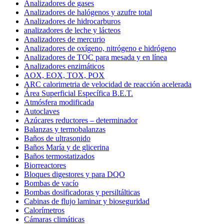
Analizadores de gases
Analizadores de halógenos y azufre total
Analizadores de hidrocarburos
analizadores de leche y lácteos
Analizadores de mercurio
Analizadores de oxígeno, nitrógeno e hidrógeno
Analizadores de TOC para mesada y en línea
Analizadores enzimáticos
AOX, EOX, TOX, POX
ARC calorimetria de velocidad de reacción acelerada
Área Superficial Específica B.E.T.
Atmósfera modificada
Autoclaves
Azúcares reductores – determinador
Balanzas y termobalanzas
Baños de ultrasonido
Baños María y de glicerina
Baños termostatizados
Biorreactores
Bloques digestores y para DQO
Bombas de vacío
Bombas dosificadoras y persiltálticas
Cabinas de flujo laminar y bioseguridad
Calorímetros
Cámaras climáticas