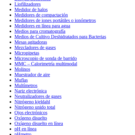
Liofilizadores
Medidor de halos
Medidores de compactación
Medidores de iones portátiles o ionómetros
Medidores en línea para agua
Medios para cromatografía
Medios de Cultivo Deshidratados para Bacterias
Mesas agitadoras
Mezcladores de gases
Micropipetas
Microscopio de sonda de barrido
MMC – Calorimetría multimodal
Molinos
Muestrador de aire
Muflas
Multímetros
Nariz electrónica
Neutralizadores de gases
Nitrógeno kjeldahl
Nitrógeno unido total
Ojos electrónicos
Oxígeno disuelto
Oxígeno disuelto en línea
pH en línea
pHmetro