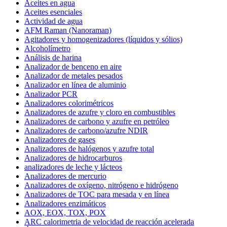
Aceites en agua
Aceites esenciales
Actividad de agua
AFM Raman (Nanoraman)
Agitadores y homogenizadores (líquidos y sólios)
Alcoholímetro
Análisis de harina
Analizador de benceno en aire
Analizador de metales pesados
Analizador en línea de aluminio
Analizador PCR
Analizadores colorimétricos
Analizadores de azufre y cloro en combustibles
Analizadores de carbono y azufre en petróleo
Analizadores de carbono/azufre NDIR
Analizadores de gases
Analizadores de halógenos y azufre total
Analizadores de hidrocarburos
analizadores de leche y lácteos
Analizadores de mercurio
Analizadores de oxígeno, nitrógeno e hidrógeno
Analizadores de TOC para mesada y en línea
Analizadores enzimáticos
AOX, EOX, TOX, POX
ARC calorimetria de velocidad de reacción acelerada