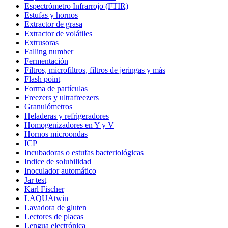
Espectrómetro Infrarrojo (FTIR)
Estufas y hornos
Extractor de grasa
Extractor de volátiles
Extrusoras
Falling number
Fermentación
Filtros, microfiltros, filtros de jeringas y más
Flash point
Forma de partículas
Freezers y ultrafreezers
Granulómetros
Heladeras y refrigeradores
Homogenizadores en Y y V
Hornos microondas
ICP
Incubadoras o estufas bacteriológicas
Indice de solubilidad
Inoculador automático
Jar test
Karl Fischer
LAQUAtwin
Lavadora de gluten
Lectores de placas
Lengua electrónica