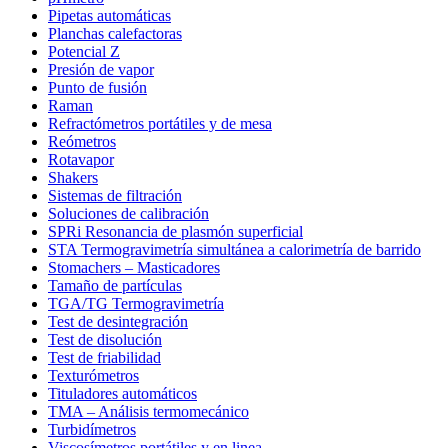
Pipetas automáticas
Planchas calefactoras
Potencial Z
Presión de vapor
Punto de fusión
Raman
Refractómetros portátiles y de mesa
Reómetros
Rotavapor
Shakers
Sistemas de filtración
Soluciones de calibración
SPRi Resonancia de plasmón superficial
STA Termogravimetría simultánea a calorimetría de barrido
Stomachers – Masticadores
Tamaño de partículas
TGA/TG Termogravimetría
Test de desintegración
Test de disolución
Test de friabilidad
Texturómetros
Tituladores automáticos
TMA – Análisis termomecánico
Turbidímetros
Viscosímetros portátiles y en linea