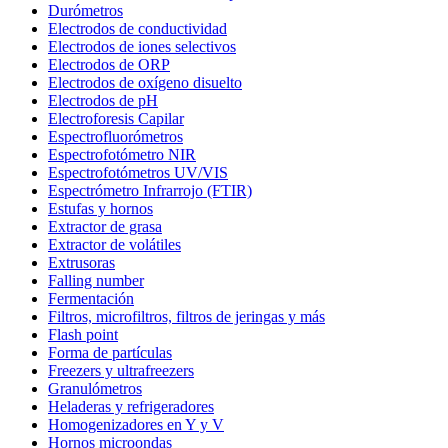
Durómetros
Electrodos de conductividad
Electrodos de iones selectivos
Electrodos de ORP
Electrodos de oxígeno disuelto
Electrodos de pH
Electroforesis Capilar
Espectrofluorómetros
Espectrofotómetro NIR
Espectrofotómetros UV/VIS
Espectrómetro Infrarrojo (FTIR)
Estufas y hornos
Extractor de grasa
Extractor de volátiles
Extrusoras
Falling number
Fermentación
Filtros, microfiltros, filtros de jeringas y más
Flash point
Forma de partículas
Freezers y ultrafreezers
Granulómetros
Heladeras y refrigeradores
Homogenizadores en Y y V
Hornos microondas