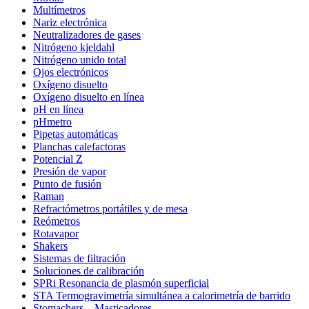
Multímetros
Nariz electrónica
Neutralizadores de gases
Nitrógeno kjeldahl
Nitrógeno unido total
Ojos electrónicos
Oxígeno disuelto
Oxígeno disuelto en línea
pH en línea
pHmetro
Pipetas automáticas
Planchas calefactoras
Potencial Z
Presión de vapor
Punto de fusión
Raman
Refractómetros portátiles y de mesa
Reómetros
Rotavapor
Shakers
Sistemas de filtración
Soluciones de calibración
SPRi Resonancia de plasmón superficial
STA Termogravimetría simultánea a calorimetría de barrido
Stomachers – Masticadores