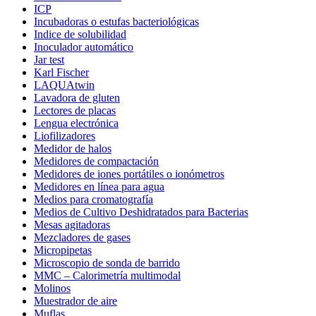
ICP
Incubadoras o estufas bacteriológicas
Indice de solubilidad
Inoculador automático
Jar test
Karl Fischer
LAQUAtwin
Lavadora de gluten
Lectores de placas
Lengua electrónica
Liofilizadores
Medidor de halos
Medidores de compactación
Medidores de iones portátiles o ionómetros
Medidores en línea para agua
Medios para cromatografía
Medios de Cultivo Deshidratados para Bacterias
Mesas agitadoras
Mezcladores de gases
Micropipetas
Microscopio de sonda de barrido
MMC – Calorimetría multimodal
Molinos
Muestrador de aire
Muflas