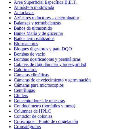
Área Superficial Específica B.E.T.
Atmósfera modificada
Autoclaves
Azúcares reductores – determinador
Balanzas y termobalanzas
Baños de ultrasonido
Baños María y de glicerina
Baños termostatizados
Biorreactores
Bloques digestores y para DQO
Bombas de vacío
Bombas dosificadoras y persiltálticas
Cabinas de flujo laminar y bioseguridad
Calorímetros
Cámaras climáticas
Cámaras de envejecimiento y germinación
Cámaras para microscopios
Centrífugas
Chillers
Concentradores de muestras
Conductímetro (portátiles y mesa)
Columnas de HPLC
Contador de colonias
Crióscopos – Punto de congelación
Cromatógrafos