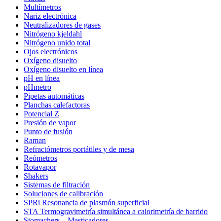
Multímetros
Nariz electrónica
Neutralizadores de gases
Nitrógeno kjeldahl
Nitrógeno unido total
Ojos electrónicos
Oxígeno disuelto
Oxígeno disuelto en línea
pH en línea
pHmetro
Pipetas automáticas
Planchas calefactoras
Potencial Z
Presión de vapor
Punto de fusión
Raman
Refractómetros portátiles y de mesa
Reómetros
Rotavapor
Shakers
Sistemas de filtración
Soluciones de calibración
SPRi Resonancia de plasmón superficial
STA Termogravimetría simultánea a calorimetría de barrido
Stomachers – Masticadores