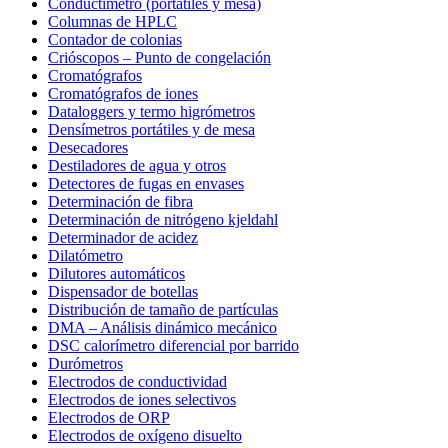
Conductímetro (portátiles y mesa)
Columnas de HPLC
Contador de colonias
Crióscopos – Punto de congelación
Cromatógrafos
Cromatógrafos de iones
Dataloggers y termo higrómetros
Densímetros portátiles y de mesa
Desecadores
Destiladores de agua y otros
Detectores de fugas en envases
Determinación de fibra
Determinación de nitrógeno kjeldahl
Determinador de acidez
Dilatómetro
Dilutores automáticos
Dispensador de botellas
Distribución de tamaño de partículas
DMA – Análisis dinámico mecánico
DSC calorímetro diferencial por barrido
Durómetros
Electrodos de conductividad
Electrodos de iones selectivos
Electrodos de ORP
Electrodos de oxígeno disuelto