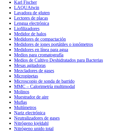
Karl Fischer
LAQUAtwin
Lavadora de gluten
Lectores de placas
Lengua electrónica
Liofilizadores
Medidor de halos
Medidores de compactación
Medidores de iones portátiles o ionómetros
Medidores en línea para agua
Medios para cromatografía
Medios de Cultivo Deshidratados para Bacterias
Mesas agitadoras
Mezcladores de gases
Micropipetas
Microscopio de sonda de barrido
MMC – Calorimetría multimodal
Molinos
Muestrador de aire
Muflas
Multímetros
Nariz electrónica
Neutralizadores de gases
Nitrógeno kjeldahl
Nitrógeno unido total