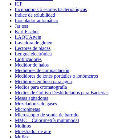
ICP
Incubadoras o estufas bacteriológicas
Indice de solubilidad
Inoculador automático
Jar test
Karl Fischer
LAQUAtwin
Lavadora de gluten
Lectores de placas
Lengua electrónica
Liofilizadores
Medidor de halos
Medidores de compactación
Medidores de iones portátiles o ionómetros
Medidores en línea para agua
Medios para cromatografía
Medios de Cultivo Deshidratados para Bacterias
Mesas agitadoras
Mezcladores de gases
Micropipetas
Microscopio de sonda de barrido
MMC – Calorimetría multimodal
Molinos
Muestrador de aire
Muflas