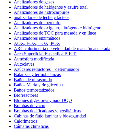
Analizadores de gases
Analizadores de halógenos y azufre total
Analizadores de hidrocarburos
analizadores de leche y lácteos
Analizadores de mercurio
Analizadores de oxígeno, nitrógeno e hidrógeno
Analizadores de TOC para mesada y en línea
Analizadores enzimáticos
AOX, EOX, TOX, POX
ARC calorimetria de velocidad de reacción acelerada
Área Superficial Específica B.E.T.
Atmósfera modificada
Autoclaves
Azúcares reductores – determinador
Balanzas y termobalanzas
Baños de ultrasonido
Baños María y de glicerina
Baños termostatizados
Biorreactores
Bloques digestores y para DQO
Bombas de vacío
Bombas dosificadoras y persiltálticas
Cabinas de flujo laminar y bioseguridad
Calorímetros
Cámaras climáticas