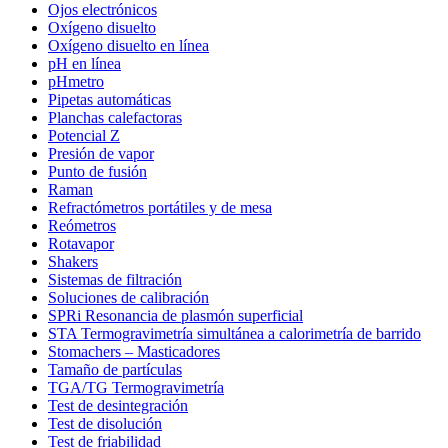
Ojos electrónicos
Oxígeno disuelto
Oxígeno disuelto en línea
pH en línea
pHmetro
Pipetas automáticas
Planchas calefactoras
Potencial Z
Presión de vapor
Punto de fusión
Raman
Refractómetros portátiles y de mesa
Reómetros
Rotavapor
Shakers
Sistemas de filtración
Soluciones de calibración
SPRi Resonancia de plasmón superficial
STA Termogravimetría simultánea a calorimetría de barrido
Stomachers – Masticadores
Tamaño de partículas
TGA/TG Termogravimetría
Test de desintegración
Test de disolución
Test de friabilidad