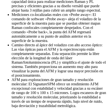
capacidad única para realizar mediciones Raman y PL
precisas y eficientes gracias a su diseño versátil que puede
alojar hasta 3 rejillas para cubrir un amplio rango espectral.
Mediciones co-localizadas reales con «Probe away»: El
comando de software «Probe away» aleja el voladizo de la
superficie de la muestra para que se puedan obtener mapas
Raman confocales completamente despejados. Con el
comando «Probe back», la punta del AFM regresará
automáticamente a su punto de análisis anterior en la
superficie de la muestra.
Camino directo al ápice del voladizo con alto acceso óptico:
Las vías ópticas para el AFM y la espectroscopia están
completamente separadas. Esta separación permite la libre
elección de la longitud de onda del láser
Raman/fotoluminiscencia (PL) y simplifica el ajuste de todo el
sistema. También proporciona un aumento muy alto para
visualizar la punta del AFM y lograr una mayor precisión en
el posicionamiento.
AFM para exploraciones de gran tamaño y resolución
molecular: El SignatureSPM ofrece un rendimiento AFM
excepcional con estabilidad y velocidad gracias a su escáner
de rango de 100 x 100 x 15 micrones. Logra escaneos de gran
tamaño y resolución molecular, priorizando la estabilidad a
través de un tiempo de respuesta rápido, bajo nivel de ruido,
baja desviación y trazabilidad metrológica.