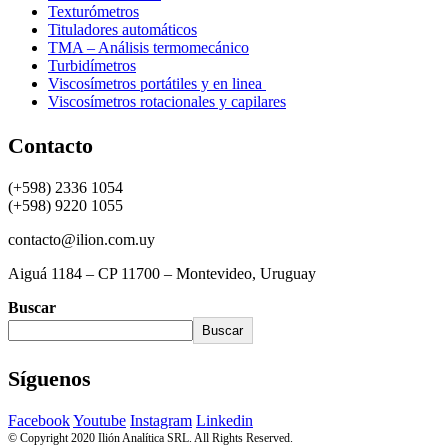
Texturómetros
Tituladores automáticos
TMA – Análisis termomecánico
Turbidímetros
Viscosímetros portátiles y en linea
Viscosímetros rotacionales y capilares
Contacto
(+598) 2336 1054
(+598) 9220 1055
contacto@ilion.com.uy
Aiguá 1184 – CP 11700 – Montevideo, Uruguay
Buscar
Buscar
Síguenos
Facebook
Youtube
Instagram
Linkedin
© Copyright 2020 Ilión Analítica SRL. All Rights Reserved.