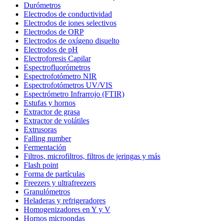
Durómetros
Electrodos de conductividad
Electrodos de iones selectivos
Electrodos de ORP
Electrodos de oxígeno disuelto
Electrodos de pH
Electroforesis Capilar
Espectrofluorómetros
Espectrofotómetro NIR
Espectrofotómetros UV/VIS
Espectrómetro Infrarrojo (FTIR)
Estufas y hornos
Extractor de grasa
Extractor de volátiles
Extrusoras
Falling number
Fermentación
Filtros, microfiltros, filtros de jeringas y más
Flash point
Forma de partículas
Freezers y ultrafreezers
Granulómetros
Heladeras y refrigeradores
Homogenizadores en Y y V
Hornos microondas