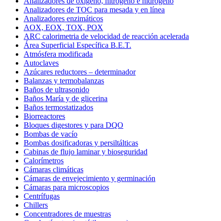
Analizadores de oxígeno, nitrógeno e hidrógeno
Analizadores de TOC para mesada y en línea
Analizadores enzimáticos
AOX, EOX, TOX, POX
ARC calorimetria de velocidad de reacción acelerada
Área Superficial Específica B.E.T.
Atmósfera modificada
Autoclaves
Azúcares reductores – determinador
Balanzas y termobalanzas
Baños de ultrasonido
Baños María y de glicerina
Baños termostatizados
Biorreactores
Bloques digestores y para DQO
Bombas de vacío
Bombas dosificadoras y persiltálticas
Cabinas de flujo laminar y bioseguridad
Calorímetros
Cámaras climáticas
Cámaras de envejecimiento y germinación
Cámaras para microscopios
Centrífugas
Chillers
Concentradores de muestras