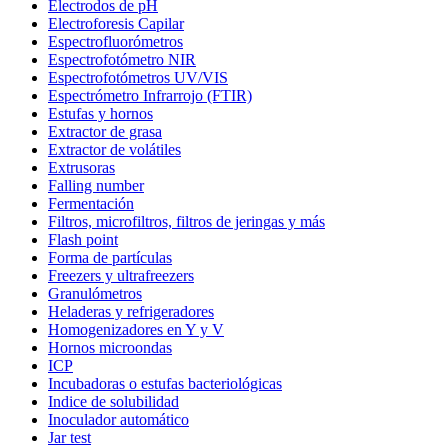
Electrodos de pH
Electroforesis Capilar
Espectrofluorómetros
Espectrofotómetro NIR
Espectrofotómetros UV/VIS
Espectrómetro Infrarrojo (FTIR)
Estufas y hornos
Extractor de grasa
Extractor de volátiles
Extrusoras
Falling number
Fermentación
Filtros, microfiltros, filtros de jeringas y más
Flash point
Forma de partículas
Freezers y ultrafreezers
Granulómetros
Heladeras y refrigeradores
Homogenizadores en Y y V
Hornos microondas
ICP
Incubadoras o estufas bacteriológicas
Indice de solubilidad
Inoculador automático
Jar test