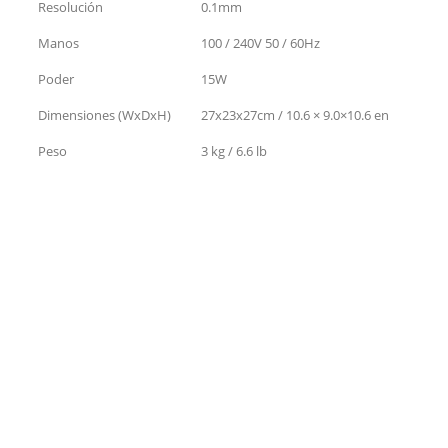
Resolución
0.1mm
Manos
100 / 240V 50 / 60Hz
Poder
15W
Dimensiones (WxDxH)
27x23x27cm / 10.6 × 9.0×10.6 en
Peso
3 kg / 6.6 lb