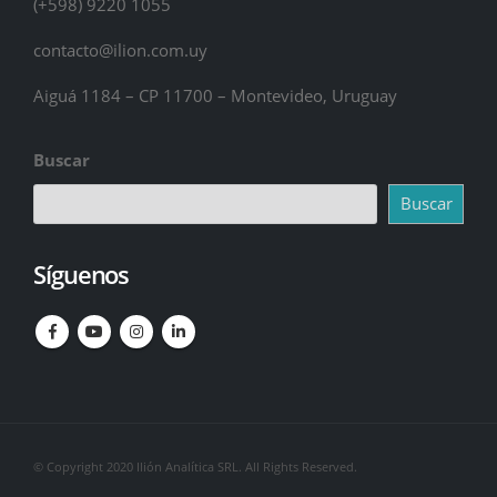
(+598) 9220 1055
contacto@ilion.com.uy
Aiguá 1184 – CP 11700 – Montevideo, Uruguay
Buscar
Buscar
Síguenos
© Copyright 2020 Ilión Analítica SRL. All Rights Reserved.