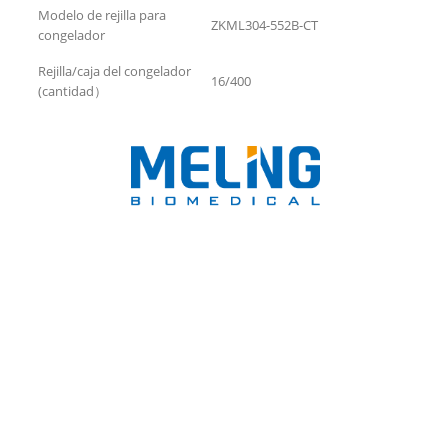
Modelo de rejilla para
ZKML304-552B-CT
congelador
Rejilla/caja del congelador
16/400
(cantidad）
Ponte en contacto para
saber mas
Es lo que buscas? No es lo que
buscas? Ponte en contacto con
nuestro personal especializado para
saber todo sobre nuestras
soluciones.