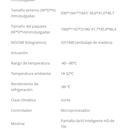
Tamaño externo (W*D*H)
930*1041*1947/ 36,6*41,0*46,7
mm/pulgadas
Tamaño del paquete
1060*1167*2196/ 41,7*45,9*86,4
(W*D*H)mm/pulgadas
NO/GW (kilogramos)
331/440 (embalaje de madera)
Actuación
Rango de temperatura
-40~-86℃
Temperatura ambiente
16-32℃
Rendimiento de
-86 ℃
refrigeración
Clase climática
norte
Controlador
Microprocesador
Pantalla táctil inteligente HD de
Mostrar
10»