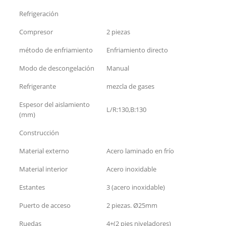
Refrigeración
Compresor
2 piezas
método de enfriamiento
Enfriamiento directo
Modo de descongelación
Manual
Refrigerante
mezcla de gases
Espesor del aislamiento
L/R:130,B:130
(mm)
Construcción
Material externo
Acero laminado en frío
Material interior
Acero inoxidable
Estantes
3 (acero inoxidable)
Puerto de acceso
2 piezas. Ø25mm
Ruedas
4+(2 pies niveladores)