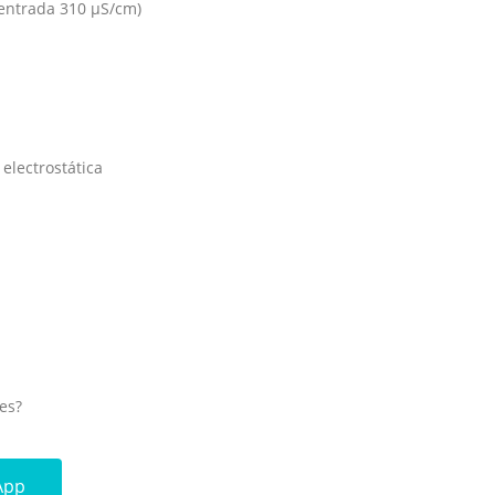
 entrada 310 µS/cm)
electrostática
es?
App