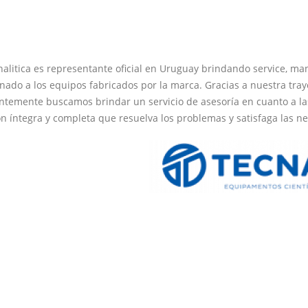
Analitica es representante oficial en Uruguay brindando service, man
onado a los equipos fabricados por la marca. Gracias a nuestra tray
ntemente buscamos brindar un servicio de asesoría en cuanto a las 
ón íntegra y completa que resuelva los problemas y satisfaga las n
Ponte en contacto para saber mas
Es lo que buscas? No es lo que buscas? Ponte en contact
especializado para saber todo sobre nuestras soluciones