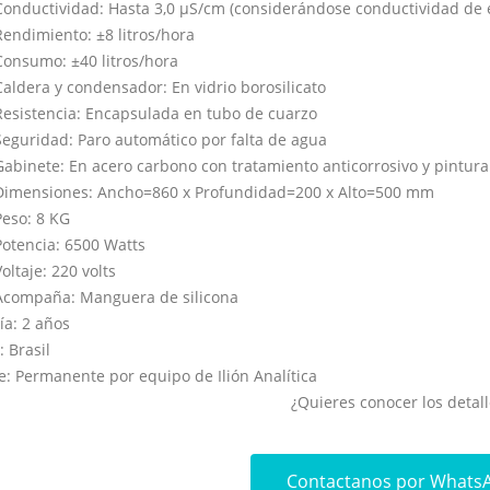
Conductividad: Hasta 3,0 µS/cm (considerándose conductividad de
Rendimiento: ±8 litros/hora
Consumo: ±40 litros/hora
Caldera y condensador: En vidrio borosilicato
Resistencia: Encapsulada en tubo de cuarzo
Seguridad: Paro automático por falta de agua
Gabinete: En acero carbono con tratamiento anticorrosivo y pintura 
Dimensiones: Ancho=860 x Profundidad=200 x Alto=500 mm
Peso: 8 KG
Potencia: 6500 Watts
Voltaje: 220 volts
Acompaña: Manguera de silicona
ía: 2 años
 Brasil
e: Permanente por equipo de Ilión Analítica
¿Quieres conocer los detall
Contactanos por Whats