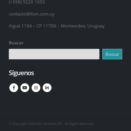
(+598) 9220 1055
contacto@ilion.com.uy
Aiguá 1184 – CP 11700 – Montevideo, Uruguay
Buscar
Buscar
Síguenos
© Copyright 2020 Ilión Analítica SRL. All Rights Reserved.