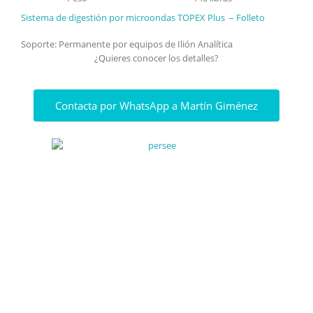
Sistema de digestión por microondas
TOPEX Plus
– Folleto
Soporte: Permanente por equipos de Ilión Analítica
¿Quieres conocer los detalles?
Contacta por WhatsApp a Martín Giménez
Ponte en contacto para
saber mas
Es lo que buscas? No es lo que
buscas? Ponte en contacto con
nuestro personal especializado para
saber todo sobre nuestras
soluciones.