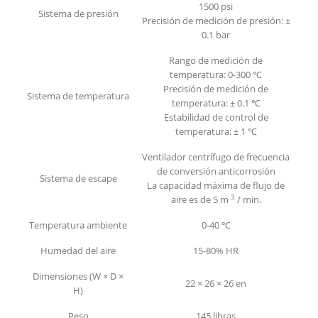
1500 psi
Sistema de presión
Precisión de medición de presión: ±
0.1 bar
Rango de medición de
temperatura: 0-300 ℃
Precisión de medición de
Sistema de temperatura
temperatura: ± 0.1 ℃
Estabilidad de control de
temperatura: ± 1 ℃
Ventilador centrífugo de frecuencia
de conversión anticorrosión
Sistema de escape
La capacidad máxima de flujo de
3
aire es de 5 m
/ min.
Temperatura ambiente
0-40 ℃
Humedad del aire
15-80% HR
Dimensiones (W × D ×
22 × 26 × 26 en
H)
Peso
145 libras