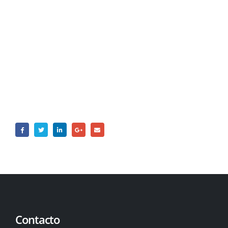
nuestro personal especializado para
saber todo sobre nuestras
soluciones.
Contacto
Contacto