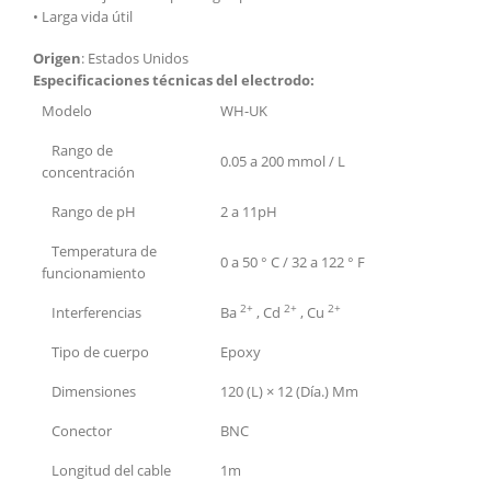
• Larga vida útil
Origen
: Estados Unidos
Especificaciones técnicas del electrodo:
Modelo
WH-UK
Rango de
0.05 a 200 mmol / L
concentración
Rango de pH
2 a 11pH
Temperatura de
0 a 50 ° C / 32 a 122 ° F
funcionamiento
2+
2+
2+
Interferencias
Ba
, Cd
, Cu
Tipo de cuerpo
Epoxy
Dimensiones
120 (L) × 12 (Día.) Mm
Conector
BNC
Longitud del cable
1m