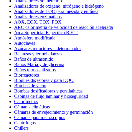
Analizadores de mercurio
Analizadores de oxígeno, nitrógeno e hidrógeno
Analizadores de TOC para mesada y en línea
Analizadores enzimáticos
AOX, EOX, TOX, POX
ARC calorimetria de velocidad de reacción acelerada
Área Superficial Específica B.E.T.
Atmósfera modificada
Autoclaves
Azúcares reductores – determinador
Balanzas y termobalanzas
Baños de ultrasonido
Baños María y de glicerina
Baños termostatizados
Biorreactores
Bloques digestores y para DQO
Bombas de vacío
Bombas dosificadoras y persiltálticas
Cabinas de flujo laminar y bioseguridad
Calorímetros
Cámaras climáticas
Cámaras de envejecimiento y germinación
Cámaras para microscopios
Centrífugas
Chillers