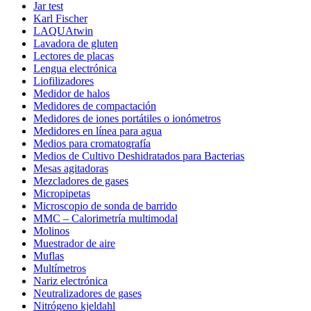
Jar test
Karl Fischer
LAQUAtwin
Lavadora de gluten
Lectores de placas
Lengua electrónica
Liofilizadores
Medidor de halos
Medidores de compactación
Medidores de iones portátiles o ionómetros
Medidores en línea para agua
Medios para cromatografía
Medios de Cultivo Deshidratados para Bacterias
Mesas agitadoras
Mezcladores de gases
Micropipetas
Microscopio de sonda de barrido
MMC – Calorimetría multimodal
Molinos
Muestrador de aire
Muflas
Multímetros
Nariz electrónica
Neutralizadores de gases
Nitrógeno kjeldahl