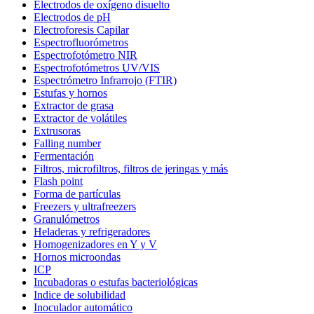
Electrodos de oxígeno disuelto
Electrodos de pH
Electroforesis Capilar
Espectrofluorómetros
Espectrofotómetro NIR
Espectrofotómetros UV/VIS
Espectrómetro Infrarrojo (FTIR)
Estufas y hornos
Extractor de grasa
Extractor de volátiles
Extrusoras
Falling number
Fermentación
Filtros, microfiltros, filtros de jeringas y más
Flash point
Forma de partículas
Freezers y ultrafreezers
Granulómetros
Heladeras y refrigeradores
Homogenizadores en Y y V
Hornos microondas
ICP
Incubadoras o estufas bacteriológicas
Indice de solubilidad
Inoculador automático