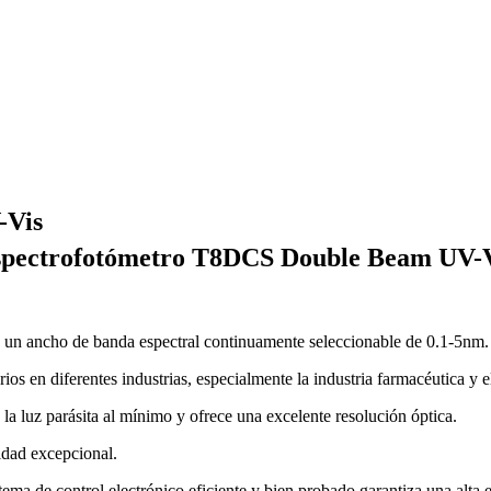
-Vis
pectrofotómetro T8DCS Double Beam UV-
 un ancho de banda espectral continuamente seleccionable de 0.1-5nm.
s en diferentes industrias, especialmente la industria farmacéutica y el
a luz parásita al mínimo y ofrece una excelente resolución óptica.
idad excepcional.
ma de control electrónico eficiente y bien probado garantiza una alta e