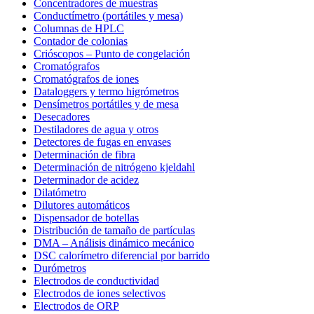
Concentradores de muestras
Conductímetro (portátiles y mesa)
Columnas de HPLC
Contador de colonias
Crióscopos – Punto de congelación
Cromatógrafos
Cromatógrafos de iones
Dataloggers y termo higrómetros
Densímetros portátiles y de mesa
Desecadores
Destiladores de agua y otros
Detectores de fugas en envases
Determinación de fibra
Determinación de nitrógeno kjeldahl
Determinador de acidez
Dilatómetro
Dilutores automáticos
Dispensador de botellas
Distribución de tamaño de partículas
DMA – Análisis dinámico mecánico
DSC calorímetro diferencial por barrido
Durómetros
Electrodos de conductividad
Electrodos de iones selectivos
Electrodos de ORP