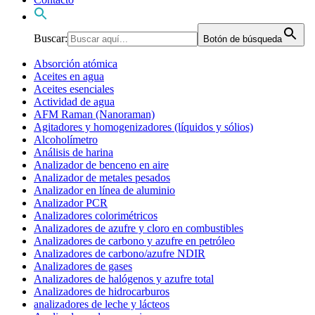
Buscar:
Botón de búsqueda
Absorción atómica
Aceites en agua
Aceites esenciales
Actividad de agua
AFM Raman (Nanoraman)
Agitadores y homogenizadores (líquidos y sólios)
Alcoholímetro
Análisis de harina
Analizador de benceno en aire
Analizador de metales pesados
Analizador en línea de aluminio
Analizador PCR
Analizadores colorimétricos
Analizadores de azufre y cloro en combustibles
Analizadores de carbono y azufre en petróleo
Analizadores de carbono/azufre NDIR
Analizadores de gases
Analizadores de halógenos y azufre total
Analizadores de hidrocarburos
analizadores de leche y lácteos