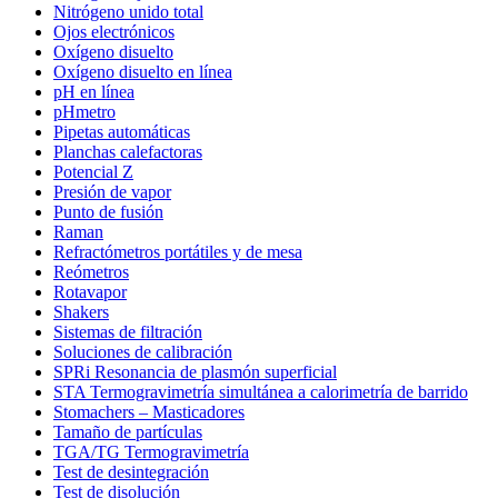
Nitrógeno unido total
Ojos electrónicos
Oxígeno disuelto
Oxígeno disuelto en línea
pH en línea
pHmetro
Pipetas automáticas
Planchas calefactoras
Potencial Z
Presión de vapor
Punto de fusión
Raman
Refractómetros portátiles y de mesa
Reómetros
Rotavapor
Shakers
Sistemas de filtración
Soluciones de calibración
SPRi Resonancia de plasmón superficial
STA Termogravimetría simultánea a calorimetría de barrido
Stomachers – Masticadores
Tamaño de partículas
TGA/TG Termogravimetría
Test de desintegración
Test de disolución