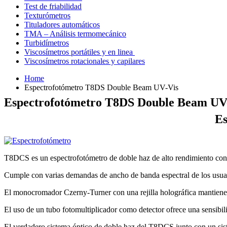
Test de friabilidad
Texturómetros
Tituladores automáticos
TMA – Análisis termomecánico
Turbidímetros
Viscosímetros portátiles y en linea
Viscosímetros rotacionales y capilares
Home
Espectrofotómetro T8DS Double Beam UV-Vis
Espectrofotómetro T8DS Double Beam UV
Es
T8DCS es un espectrofotómetro de doble haz de alto rendimiento con
Cumple con varias demandas de ancho de banda espectral de los usuario
El monocromador Czerny-Turner con una rejilla holográfica mantiene l
El uso de un tubo fotomultiplicador como detector ofrece una sensibil
El verdadero sistema óptico de doble haz del T8DCS junto con un siste