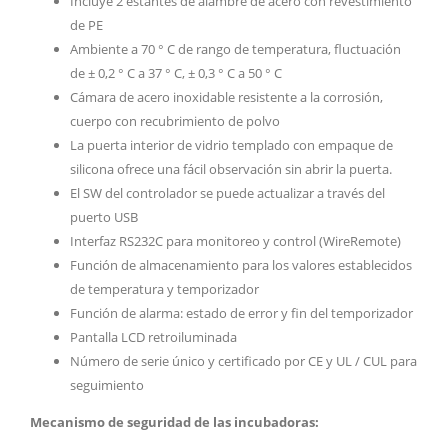
Incluye 2 estantes de alambre de acero con revestimiento
de PE
Ambiente a 70 ° C de rango de temperatura, fluctuación
de ± 0,2 ° C a 37 ° C, ± 0,3 ° C a 50 ° C
Cámara de acero inoxidable resistente a la corrosión,
cuerpo con recubrimiento de polvo
La puerta interior de vidrio templado con empaque de
silicona ofrece una fácil observación sin abrir la puerta.
El SW del controlador se puede actualizar a través del
puerto USB
Interfaz RS232C para monitoreo y control (WireRemote)
Función de almacenamiento para los valores establecidos
de temperatura y temporizador
Función de alarma: estado de error y fin del temporizador
Pantalla LCD retroiluminada
Número de serie único y certificado por CE y UL / CUL para
seguimiento
Mecanismo de seguridad de las incubadoras: