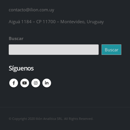
contacto@ilion.com.uy
Aiguá 1184 – CP 11700 – Montevideo, Uruguay
Buscar
Buscar
Síguenos
© Copyright 2020 Ilión Analítica SRL. All Rights Reserved.