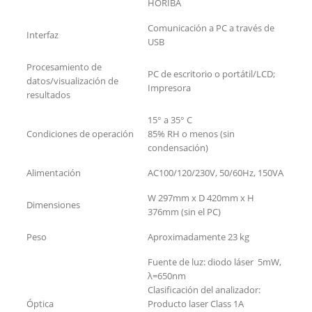
HORIBA
Comunicación a PC a través de
Interfaz
USB
Procesamiento de
PC de escritorio o portátil/LCD;
datos/visualización de
Impresora
resultados
15° a 35° C
Condiciones de operación
85% RH o menos (sin
condensación)
Alimentación
AC100/120/230V, 50/60Hz, 150VA
W 297mm x D 420mm x H
Dimensiones
376mm (sin el PC)
Peso
Aproximadamente 23 kg
Fuente de luz: diodo láser 5mW,
λ=650nm
Clasificación del analizador:
Óptica
Producto laser Class 1A