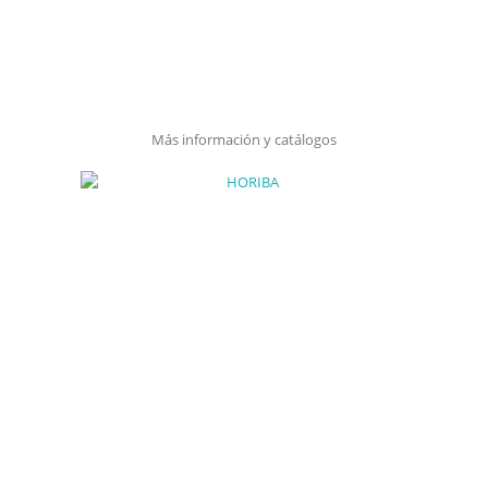
Más información y catálogos
Ponte en contacto para
saber mas
Es lo que buscas? No es lo que
buscas? Ponte en contacto con
nuestro personal especializado para
saber todo sobre nuestras
soluciones.
Contacto