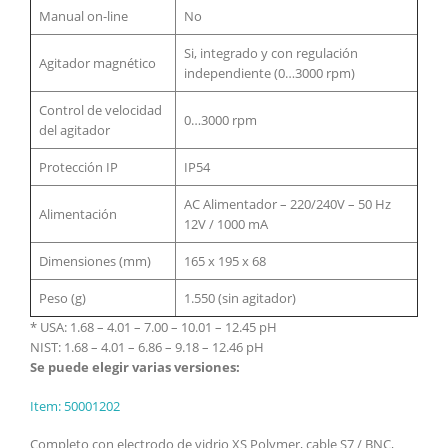
Manual on-line
No
Si, integrado y con regulación
Agitador magnético
independiente (0…3000 rpm)
Control de velocidad
0…3000 rpm
del agitador
Protección IP
IP54
AC Alimentador – 220/240V – 50 Hz
Alimentación
12V / 1000 mA
Dimensiones (mm)
165 x 195 x 68
Peso (g)
1.550 (sin agitador)
* USA: 1.68 – 4.01 – 7.00 – 10.01 – 12.45 pH
NIST: 1.68 – 4.01 – 6.86 – 9.18 – 12.46 pH
Se puede elegir varias versiones:
Item: 50001202
Completo con electrodo de vidrio XS Polymer, cable S7 / BNC,