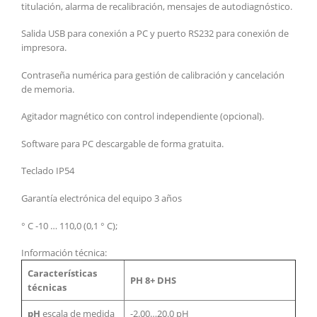
titulación, alarma de recalibración, mensajes de autodiagnóstico.
Salida USB para conexión a PC y puerto RS232 para conexión de
impresora.
Contraseña numérica para gestión de calibración y cancelación
de memoria.
Agitador magnético con control independiente (opcional).
Software para PC descargable de forma gratuita.
Teclado IP54
Garantía electrónica del equipo 3 años
° C -10 … 110,0 (0,1 ° C);
Información técnica:
Características
PH 8+ DHS
técnicas
pH
escala de medida
-2.00…20.0 pH