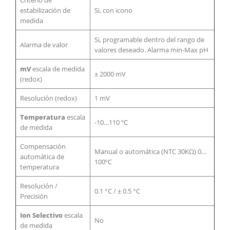
Criterio de
estabilización de
Si, con icono
medida
Si, programable dentro del rango de
Alarma de valor
valores deseado. Alarma min-Max pH
mV
escala de medida
± 2000 mV
(redox)
Resolución (redox)
1 mV
Temperatura
escala
-10…110 ºC
de medida
Compensación
Manual o automática (NTC 30KΩ) 0…
automática de
100ºC
temperatura
Resolución /
0.1 °C / ± 0.5 °C
Precisión
Ion Selectivo
escala
No
de medida