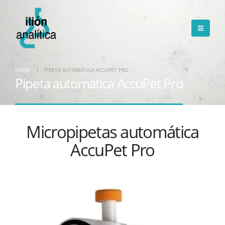
HOME
PIPETA AUTOMÁTICA ACCUPET PRO
Pipeta automática AccuPet Pro
Micropipetas automática
AccuPet Pro