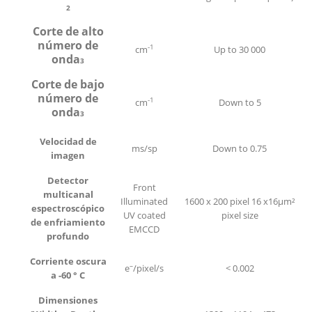
2
Corte de alto
número de
-1
cm
Up to 30 000
onda
3
Corte de bajo
número de
-1
cm
Down to 5
onda
3
Velocidad de
ms/sp
Down to 0.75
imagen
Detector
Front
multicanal
Illuminated
1600 x 200 pixel 16 x16µm²
espectroscópico
UV coated
pixel size
de enfriamiento
EMCCD
profundo
Corriente oscura
–
e
/pixel/s
< 0.002
a -60 ° C
Dimensiones