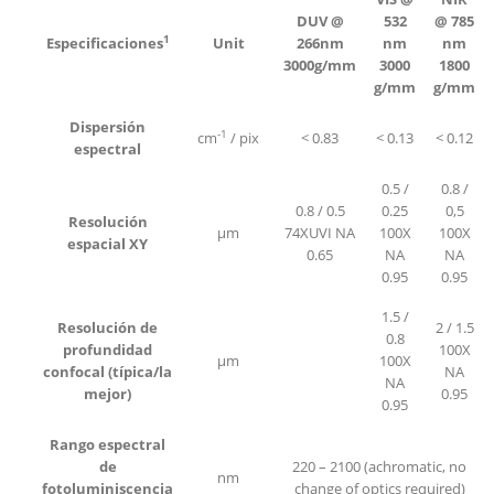
DUV @
532
@ 785
1
Especificaciones
Unit
266nm
nm
nm
3000g/mm
3000
1800
g/mm
g/mm
Dispersión
-1
cm
/ pix
< 0.83
< 0.13
< 0.12
espectral
0.5 /
0.8 /
0.8 / 0.5
0.25
0,5
Resolución
µm
74XUVI NA
100X
100X
espacial XY
0.65
NA
NA
0.95
0.95
1.5 /
Resolución de
2 / 1.5
0.8
profundidad
100X
µm
100X
confocal (típica/la
NA
NA
mejor)
0.95
0.95
Rango espectral
de
220 – 2100 (achromatic, no
nm
fotoluminiscencia
change of optics required)