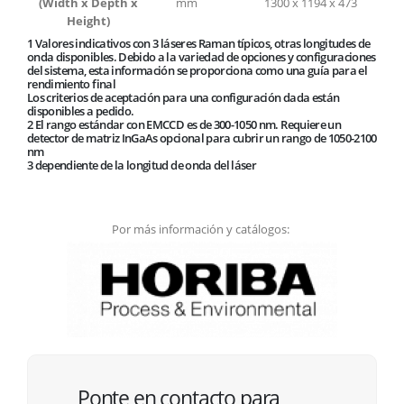
(Width x Depth x
mm
1300 x 1194 x 473
Height)
1 Valores indicativos con 3 láseres Raman típicos, otras longitudes de
onda disponibles. Debido a la variedad de opciones y configuraciones
del sistema, esta información se proporciona como una guía para el
rendimiento final
Los criterios de aceptación para una configuración dada están
disponibles a pedido.
2 El rango estándar con EMCCD es de 300-1050 nm. Requiere un
detector de matriz InGaAs opcional para cubrir un rango de 1050-2100
nm
3 dependiente de la longitud de onda del láser
Por más información y catálogos:
Ponte en contacto para