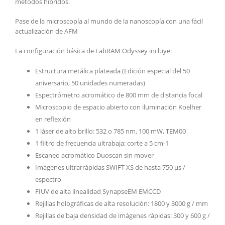
métodos híbridos.
Pase de la microscopía al mundo de la nanoscopía con una fácil
actualización de AFM
La configuración básica de LabRAM Odyssey incluye:
Estructura metálica plateada (Edición especial del 50
aniversario, 50 unidades numeradas)
Espectrómetro acromático de 800 mm de distancia focal
Microscopio de espacio abierto con iluminación Koelher
en reflexión
1 láser de alto brillo: 532 o 785 nm, 100 mW, TEM00
1 filtro de frecuencia ultrabaja: corte a 5 cm-1
Escaneo acromático Duoscan sin mover
Imágenes ultrarrápidas SWIFT XS de hasta 750 µs /
espectro
FIUV de alta linealidad SynapseEM EMCCD
Rejillas holográficas de alta resolución: 1800 y 3000 g / mm
Rejillas de baja densidad de imágenes rápidas: 300 y 600 g /