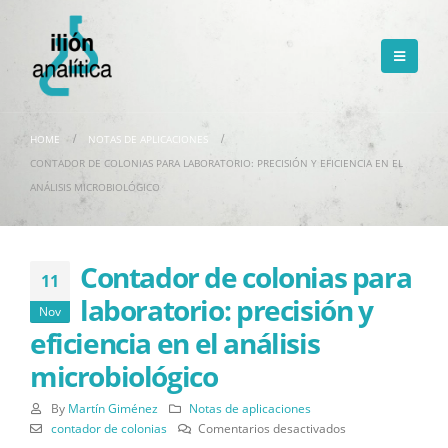
HOME
NOTAS DE APLICACIONES
CONTADOR DE COLONIAS PARA LABORATORIO: PRECISIÓN Y EFICIENCIA EN EL
ANÁLISIS MICROBIOLÓGICO
Contador de colonias para
11
laboratorio: precisión y
Nov
eficiencia en el análisis
microbiológico
By
Martín Giménez
Notas de aplicaciones
en
contador de colonias
Comentarios desactivados
Contador