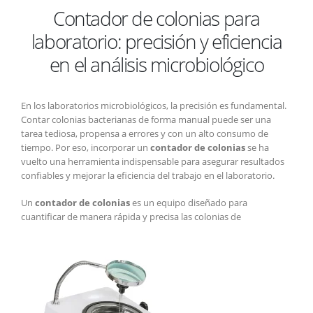
Contador de colonias para
de
colonias
laboratorio: precisión y eficiencia
para
laboratorio:
en el análisis microbiológico
precisión
y
eficiencia
En los laboratorios microbiológicos, la precisión es fundamental.
en
Contar colonias bacterianas de forma manual puede ser una
el
tarea tediosa, propensa a errores y con un alto consumo de
análisis
tiempo. Por eso, incorporar un
contador de colonias
se ha
microbiológico
vuelto una herramienta indispensable para asegurar resultados
confiables y mejorar la eficiencia del trabajo en el laboratorio.
Un
contador de colonias
es un equipo diseñado para
cuantificar de manera rápida y precisa las colonias de