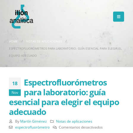
HOME
NOTAS DE APLICACIONES
ESPECTROFLUORÓMETROS PARA LABORATORIO: GUÍA ESENCIAL PARA ELEGIR EL
EQUIPO ADECUADO
Espectrofluorómetros
18
para laboratorio: guía
Nov
esencial para elegir el equipo
adecuado
By
Martín Giménez
Notas de aplicaciones
en
espectrofluorómetro
Comentarios desactivados
Espectrofluoróme