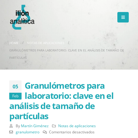
HOME
NOTAS DE APLICACIONES
GRANULÓMETROS PARA LABORATORIO: CLAVE EN EL ANÁLISIS DE TAMAÑO DE
PARTÍCULAS
Granulómetros para
05
laboratorio: clave en el
Feb
análisis de tamaño de
partículas
By
Martín Giménez
Notas de aplicaciones
en
granulometro
Comentarios desactivados
Granulómetros