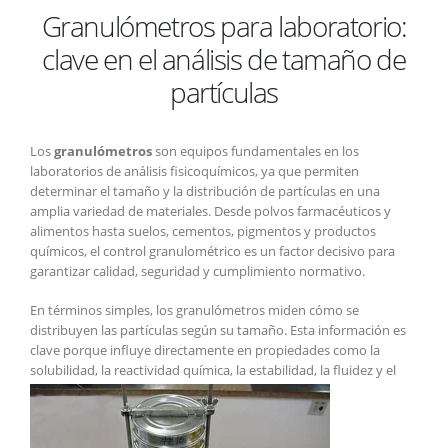
Granulómetros para laboratorio:
para
laboratorio:
clave en el análisis de tamaño de
clave
en
partículas
el
análisis
de
Los
granulómetros
son equipos fundamentales en los
tamaño
laboratorios de análisis fisicoquímicos, ya que permiten
de
determinar el tamaño y la distribución de partículas en una
partículas
amplia variedad de materiales. Desde polvos farmacéuticos y
alimentos hasta suelos, cementos, pigmentos y productos
químicos, el control granulométrico es un factor decisivo para
garantizar calidad, seguridad y cumplimiento normativo.
En términos simples, los granulómetros miden cómo se
distribuyen las partículas según su tamaño. Esta información es
clave porque influye directamente en propiedades como la
solubilidad, la reactividad química, la estabilidad, la
fluidez y el