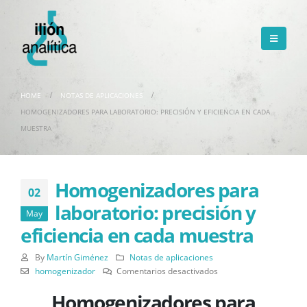
HOME
NOTAS DE APLICACIONES
HOMOGENIZADORES PARA LABORATORIO: PRECISIÓN Y EFICIENCIA EN CADA
MUESTRA
Homogenizadores para
02
laboratorio: precisión y
May
eficiencia en cada muestra
By
Martín Giménez
Notas de aplicaciones
en
homogenizador
Comentarios desactivados
Homogenizadores
Homogenizadores para
para