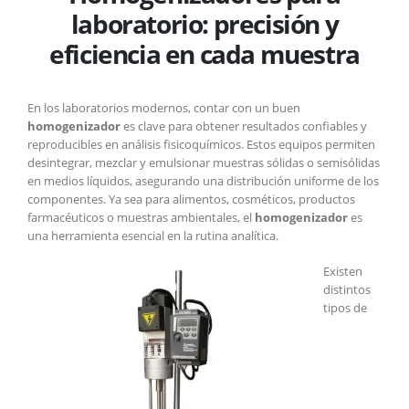
laboratorio:
laboratorio: precisión y
precisión
y
eficiencia en cada muestra
eficiencia
en
cada
En los laboratorios modernos, contar con un buen
muestra
homogenizador
es clave para obtener resultados confiables y
reproducibles en análisis fisicoquímicos. Estos equipos permiten
desintegrar, mezclar y emulsionar muestras sólidas o semisólidas
en medios líquidos, asegurando una distribución uniforme de los
componentes. Ya sea para alimentos, cosméticos, productos
farmacéuticos o muestras ambientales, el
homogenizador
es
una herramienta esencial en la rutina analítica.
Existen
distintos
tipos de