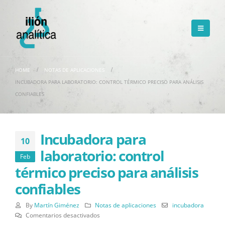
HOME
NOTAS DE APLICACIONES
INCUBADORA PARA LABORATORIO: CONTROL TÉRMICO PRECISO PARA ANÁLISIS
CONFIABLES
Incubadora para
10
laboratorio: control
Feb
térmico preciso para análisis
confiables
By
Martín Giménez
Notas de aplicaciones
incubadora
en
Comentarios desactivados
Incubadora