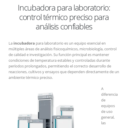
Incubadora para laboratorio:
para
laboratorio:
control térmico preciso para
control
térmico
análisis confiables
preciso
para
análisis
La
incubadora
para laboratorio es un equipo esencial en
confiables
múltiples áreas de análisis fisicoquímicos, microbiología, control
de calidad e investigación. Su función principal es mantener
condiciones de temperatura estables y controladas durante
períodos prolongados, permitiendo el correcto desarrollo de
reacciones, cultivos y ensayos que dependen directamente de un
ambiente térmico preciso.
A
diferencia
de
equipos
de uso
general,
las