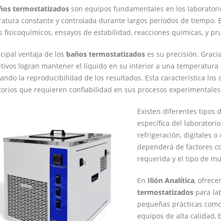
ños termostatizados
son equipos fundamentales en los laborator
atura constante y controlada durante largos períodos de tiempo. 
is fisicoquímicos, ensayos de estabilidad, reacciones químicas, y pr
ncipal ventaja de los
baños termostatizados
es su precisión. Graci
itivos logran mantener el líquido en su interior a una temperatura 
ando la reproducibilidad de los resultados. Esta característica los
torios que requieren confiabilidad en sus procesos experimentales
Existen diferentes tipos
específica del laboratorio
refrigeración, digitales 
dependerá de factores co
requerida y el tipo de mu
En
Ilión Analítica
, ofrec
termostatizados
para lab
pequeñas prácticas como
equipos de alta calidad,