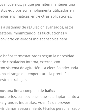
y
ios modernos, ya que permiten mantener una
para
Estos equipos son ampliamente utilizados en
qué
uebas enzimáticas, entre otras aplicaciones.
se
utilizan
as a sistemas de regulación avanzados, estos
en
estable, minimizando las fluctuaciones y
laboratorio?
 convierte en aliados indispensables para
.
 de baños termostatizados según la necesidad
: de circulación interna, externa, con
o con sistema de agitación. La elección adecuada
mo el rango de temperatura, la precisión
estra a trabajar.
emos una línea completa de
baños
oratorios, con opciones que se adaptan tanto a
 a grandes industrias. Además de proveer
 brindamos asesoramiento técnico personalizado