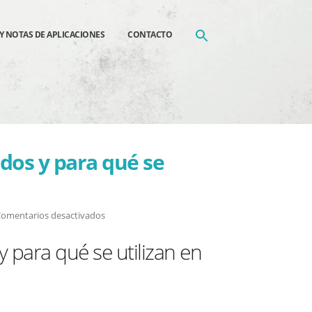
Y NOTAS DE APLICACIONES
CONTACTO
dos y para qué se
en
omentarios desactivados
¿Qué
 para qué se utilizan en
son
los
baños
termostatizados