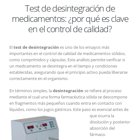
Test de desintegración de
de
desintegración
medicamentos: ¿por qué es clave
de
medicamentos:
en el control de calidad?
¿por
qué
es
El
test de desintegración
es uno de los ensayos más
clave
importantes en el control de calidad de medicamentos sólidos,
en
como comprimidos y cápsulas. Este análisis permite verificar si
el
un medicamento se desintegra en el tiempo y condiciones
control
establecidas, asegurando que el principio activo pueda liberarse
de
correctamente en el organismo.
calidad?
En términos simples, la
desintegración
se refiere al proceso
mediante el cual una forma farmacéutica sólida se descompone
en fragmentos más pequeños cuando entra en contacto con
líquidos, como los jugos gástricos. Este paso
es esencial antes de
que ocurra la
disolución y posterior
absorción del
fármaco.