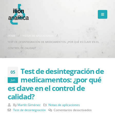
HOME
NOTAS DE APLICACIONES
TEST DE DESINTEGRACIÓN DE MEDICAMENTOS: ¿POR QUÉ ES CLAVE EN EL
CONTROL DE CALIDAD?
Test de desintegración de
05
medicamentos: ¿por qué
Jun
es clave en el control de
calidad?
By
Martín Giménez
Notas de aplicaciones
en
Test de desintegración
Comentarios desactivados
Test