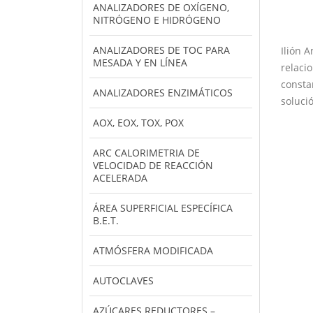
ANALIZADORES DE OXÍGENO,
NITRÓGENO E HIDRÓGENO
ANALIZADORES DE TOC PARA
Ilión 
MESADA Y EN LÍNEA
relaci
consta
ANALIZADORES ENZIMÁTICOS
soluci
AOX, EOX, TOX, POX
ARC CALORIMETRIA DE
VELOCIDAD DE REACCIÓN
ACELERADA
ÁREA SUPERFICIAL ESPECÍFICA
B.E.T.
ATMÓSFERA MODIFICADA
AUTOCLAVES
AZÚCARES REDUCTORES –