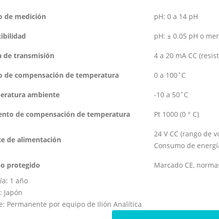
o de medición
pH: 0 a 14 pH
ibilidad
pH: ± 0.05 pH o me
a de transmisión
4 a 20 mA CC (resis
o de compensación de temperatura
0 a 100˚C
eratura ambiente
-10 a 50˚C
ento de compensación de temperatura
Pt 1000 (0 ° C)
24 V CC (rango de v
e de alimentación
Consumo de energía
o protegido
Marcado CE, norma
ía: 1 año
: Japón
e: Permanente por equipo de Ilión Analítica