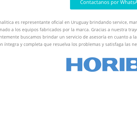
Contactanos por Whats
Analitica es representante oficial en Uruguay brindando service, man
onado a los equipos fabricados por la marca. Gracias a nuestra tray
ntemente buscamos brindar un servicio de asesoría en cuanto a las 
ón íntegra y completa que resuelva los problemas y satisfaga las n
Ponte en contacto para saber mas
Es lo que buscas? No es lo que buscas? Ponte en contact
especializado para saber todo sobre nuestras soluciones
Contacto