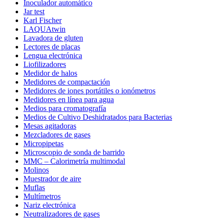
Inoculador automático
Jar test
Karl Fischer
LAQUAtwin
Lavadora de gluten
Lectores de placas
Lengua electrónica
Liofilizadores
Medidor de halos
Medidores de compactación
Medidores de iones portátiles o ionómetros
Medidores en línea para agua
Medios para cromatografía
Medios de Cultivo Deshidratados para Bacterias
Mesas agitadoras
Mezcladores de gases
Micropipetas
Microscopio de sonda de barrido
MMC – Calorimetría multimodal
Molinos
Muestrador de aire
Muflas
Multímetros
Nariz electrónica
Neutralizadores de gases