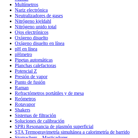
Multímetros
Nariz electrónica
Neutralizadores de gases
Nitrógeno kjeldahl
Nitrógeno unido total
Ojos electrónicos
Oxígeno disuelto
Oxígeno disuelto en línea
pH en línea
pHmetro
Pipetas automáticas
Planchas calefactoras
Potencial Z
Presión de vapor
Punto de fusión
Raman
Refractómetros portátiles y de mesa
Reómetros
Rotavapor
Shakers
Sistemas de filtración
Soluciones de calibración
SPRi Resonancia de plasmón superficial
STA Termogravimetría simultánea a calorimetría de barrido
Stomachers – Masticadores