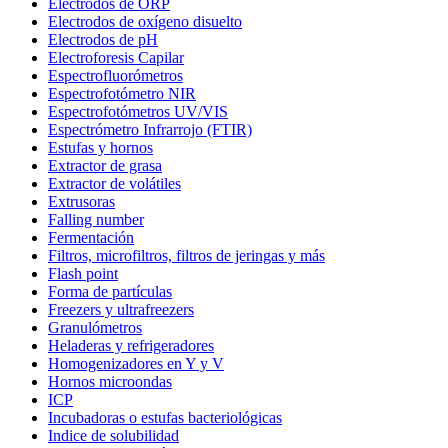
Electrodos de ORP
Electrodos de oxígeno disuelto
Electrodos de pH
Electroforesis Capilar
Espectrofluorómetros
Espectrofotómetro NIR
Espectrofotómetros UV/VIS
Espectrómetro Infrarrojo (FTIR)
Estufas y hornos
Extractor de grasa
Extractor de volátiles
Extrusoras
Falling number
Fermentación
Filtros, microfiltros, filtros de jeringas y más
Flash point
Forma de partículas
Freezers y ultrafreezers
Granulómetros
Heladeras y refrigeradores
Homogenizadores en Y y V
Hornos microondas
ICP
Incubadoras o estufas bacteriológicas
Indice de solubilidad