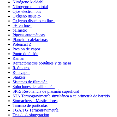
Nitrógeno kjeldahl
Nitrógeno unido total
Ojos electrónicos
Oxígeno disuelto
Oxígeno disuelto en línea
pH en línea
pHmetro
Pipetas automáticas
Planchas calefactoras
Potencial Z
Presión de vapor
Punto de fusión
Raman
Refractómetros portátiles y de mesa
Reómetros
Rotavapor
Shakers
Sistemas de filtración
Soluciones de calibración
SPRi Resonancia de plasmón superficial
STA Termogravimetría simultánea a calorimetría de barrido
Stomachers – Masticadores
Tamaño de partículas
TGA/TG Termogravimetría
Test de desintegración