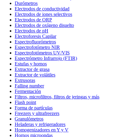
Durómetros
Electrodos de conductividad
Electrodos de iones selectivos
Electrodos de ORP
Electrodos de oxígeno disuelto
Electrodos de pH
Electroforesis Capilar
Espectrofluorómetros
Espectrofotómetro NIR
Espectrofotómetros UV/VIS
Espectrómetro Infrarrojo (FTIR)
Estufas y hornos
Extractor de grasa
Extractor de volátiles
Extrusoras
Falling number
Fermentación
Filtros, microfiltros, filtros de jeringas y más
Flash point
Forma de partículas
Freezers y ultrafreezers
Granulómetros
Heladeras y refrigeradores
Homogenizadores en Y y V
Hornos microondas