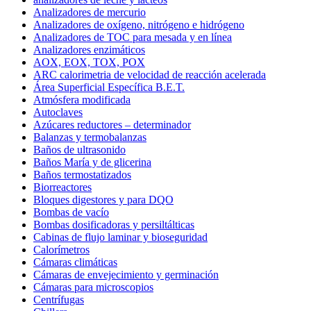
Analizadores de mercurio
Analizadores de oxígeno, nitrógeno e hidrógeno
Analizadores de TOC para mesada y en línea
Analizadores enzimáticos
AOX, EOX, TOX, POX
ARC calorimetria de velocidad de reacción acelerada
Área Superficial Específica B.E.T.
Atmósfera modificada
Autoclaves
Azúcares reductores – determinador
Balanzas y termobalanzas
Baños de ultrasonido
Baños María y de glicerina
Baños termostatizados
Biorreactores
Bloques digestores y para DQO
Bombas de vacío
Bombas dosificadoras y persiltálticas
Cabinas de flujo laminar y bioseguridad
Calorímetros
Cámaras climáticas
Cámaras de envejecimiento y germinación
Cámaras para microscopios
Centrífugas