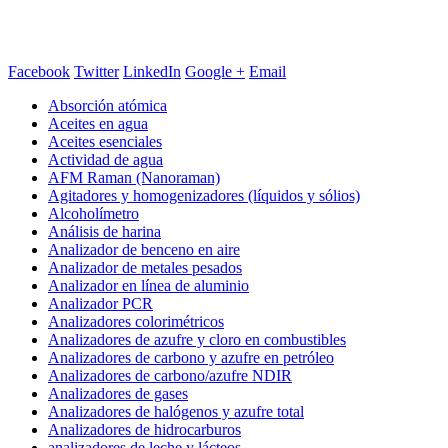
Facebook
Twitter
LinkedIn
Google +
Email
Absorción atómica
Aceites en agua
Aceites esenciales
Actividad de agua
AFM Raman (Nanoraman)
Agitadores y homogenizadores (líquidos y sólios)
Alcoholímetro
Análisis de harina
Analizador de benceno en aire
Analizador de metales pesados
Analizador en línea de aluminio
Analizador PCR
Analizadores colorimétricos
Analizadores de azufre y cloro en combustibles
Analizadores de carbono y azufre en petróleo
Analizadores de carbono/azufre NDIR
Analizadores de gases
Analizadores de halógenos y azufre total
Analizadores de hidrocarburos
analizadores de leche y lácteos