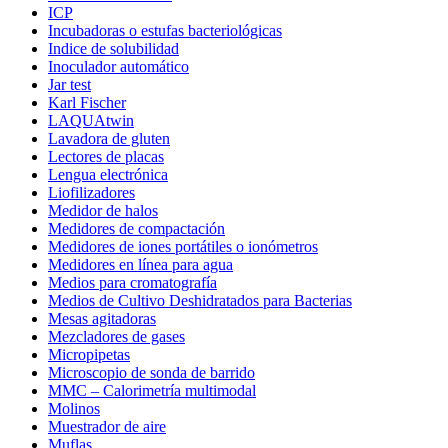
ICP
Incubadoras o estufas bacteriológicas
Indice de solubilidad
Inoculador automático
Jar test
Karl Fischer
LAQUAtwin
Lavadora de gluten
Lectores de placas
Lengua electrónica
Liofilizadores
Medidor de halos
Medidores de compactación
Medidores de iones portátiles o ionómetros
Medidores en línea para agua
Medios para cromatografía
Medios de Cultivo Deshidratados para Bacterias
Mesas agitadoras
Mezcladores de gases
Micropipetas
Microscopio de sonda de barrido
MMC – Calorimetría multimodal
Molinos
Muestrador de aire
Muflas