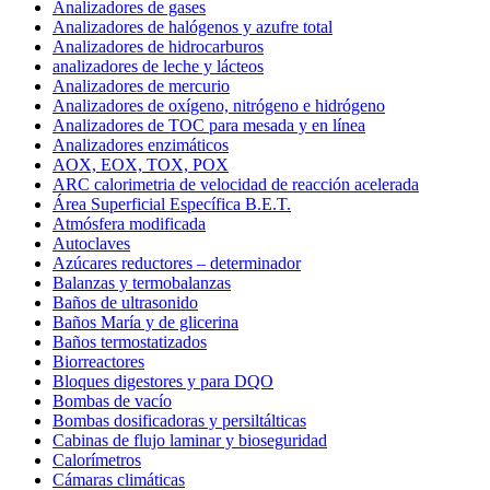
Analizadores de gases
Analizadores de halógenos y azufre total
Analizadores de hidrocarburos
analizadores de leche y lácteos
Analizadores de mercurio
Analizadores de oxígeno, nitrógeno e hidrógeno
Analizadores de TOC para mesada y en línea
Analizadores enzimáticos
AOX, EOX, TOX, POX
ARC calorimetria de velocidad de reacción acelerada
Área Superficial Específica B.E.T.
Atmósfera modificada
Autoclaves
Azúcares reductores – determinador
Balanzas y termobalanzas
Baños de ultrasonido
Baños María y de glicerina
Baños termostatizados
Biorreactores
Bloques digestores y para DQO
Bombas de vacío
Bombas dosificadoras y persiltálticas
Cabinas de flujo laminar y bioseguridad
Calorímetros
Cámaras climáticas