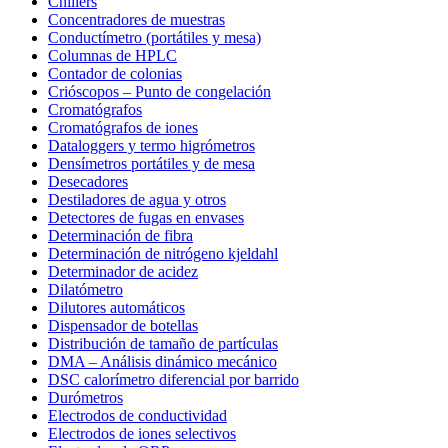
Chillers
Concentradores de muestras
Conductímetro (portátiles y mesa)
Columnas de HPLC
Contador de colonias
Crióscopos – Punto de congelación
Cromatógrafos
Cromatógrafos de iones
Dataloggers y termo higrómetros
Densímetros portátiles y de mesa
Desecadores
Destiladores de agua y otros
Detectores de fugas en envases
Determinación de fibra
Determinación de nitrógeno kjeldahl
Determinador de acidez
Dilatómetro
Dilutores automáticos
Dispensador de botellas
Distribución de tamaño de partículas
DMA – Análisis dinámico mecánico
DSC calorímetro diferencial por barrido
Durómetros
Electrodos de conductividad
Electrodos de iones selectivos