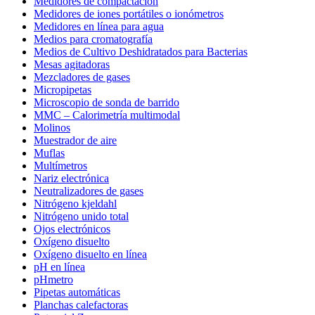
Medidores de compactación
Medidores de iones portátiles o ionómetros
Medidores en línea para agua
Medios para cromatografía
Medios de Cultivo Deshidratados para Bacterias
Mesas agitadoras
Mezcladores de gases
Micropipetas
Microscopio de sonda de barrido
MMC – Calorimetría multimodal
Molinos
Muestrador de aire
Muflas
Multímetros
Nariz electrónica
Neutralizadores de gases
Nitrógeno kjeldahl
Nitrógeno unido total
Ojos electrónicos
Oxígeno disuelto
Oxígeno disuelto en línea
pH en línea
pHmetro
Pipetas automáticas
Planchas calefactoras