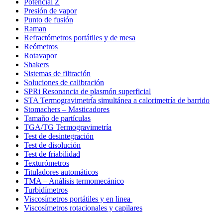
Potencial Z
Presión de vapor
Punto de fusión
Raman
Refractómetros portátiles y de mesa
Reómetros
Rotavapor
Shakers
Sistemas de filtración
Soluciones de calibración
SPRi Resonancia de plasmón superficial
STA Termogravimetría simultánea a calorimetría de barrido
Stomachers – Masticadores
Tamaño de partículas
TGA/TG Termogravimetría
Test de desintegración
Test de disolución
Test de friabilidad
Texturómetros
Tituladores automáticos
TMA – Análisis termomecánico
Turbidímetros
Viscosímetros portátiles y en linea
Viscosímetros rotacionales y capilares