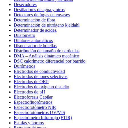
Desecadores
Destiladores de agua y otros
Detectores de fugas en envases
Determinación de fibra
Determinación de nitrógeno kjeldahl
Determinador de acidez
Dilatómetro
Dilutores automáticos
Dispensador de botellas
Distribución de tamaño de partículas
DMA – Análisis dinámico mecánico
DSC calorímetro diferencial por barrido
Durómetros
Electrodos de conductividad
Electrodos de iones selectivos
Electrodos de ORP
Electrodos de oxígeno disuelto
Electrodos de pH
Electroforesis Capilar
Espectrofluorómetros
Espectrofotómetro NIR
Espectrofotómetros UV/VIS
Espectrómetro Infrarrojo (FTIR)
Estufas y hornos
Extractor de grasa