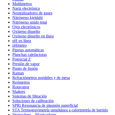
Multímetros
Nariz electrónica
Neutralizadores de gases
Nitrógeno kjeldahl
Nitrógeno unido total
Ojos electrónicos
Oxígeno disuelto
Oxígeno disuelto en línea
pH en línea
pHmetro
Pipetas automáticas
Planchas calefactoras
Potencial Z
Presión de vapor
Punto de fusión
Raman
Refractómetros portátiles y de mesa
Reómetros
Rotavapor
Shakers
Sistemas de filtración
Soluciones de calibración
SPRi Resonancia de plasmón superficial
STA Termogravimetría simultánea a calorimetría de barrido
Stomachers – Masticadores