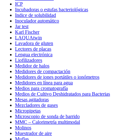
ICP
Incubadoras o estufas bacteriológicas
Indice de solubilidad
Inoculador automático
Jar test
Karl Fischer
LAQUAtwin
Lavadora de gluten
Lectores de placas
Lengua electrónica
Liofilizadores
Medidor de halos
Medidores de compactación
Medidores de iones portátiles o ionómetros
Medidores en línea para agua
Medios para cromatografía
Medios de Cultivo Deshidratados para Bacterias
Mesas agitadoras
Mezcladores de gases
Micropipetas
Microscopio de sonda de barrido
MMC – Calorimetría multimodal
Molinos
Muestrador de aire
Muflas