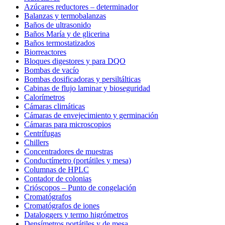
Azúcares reductores – determinador
Balanzas y termobalanzas
Baños de ultrasonido
Baños María y de glicerina
Baños termostatizados
Biorreactores
Bloques digestores y para DQO
Bombas de vacío
Bombas dosificadoras y persiltálticas
Cabinas de flujo laminar y bioseguridad
Calorímetros
Cámaras climáticas
Cámaras de envejecimiento y germinación
Cámaras para microscopios
Centrífugas
Chillers
Concentradores de muestras
Conductímetro (portátiles y mesa)
Columnas de HPLC
Contador de colonias
Crióscopos – Punto de congelación
Cromatógrafos
Cromatógrafos de iones
Dataloggers y termo higrómetros
Densímetros portátiles y de mesa