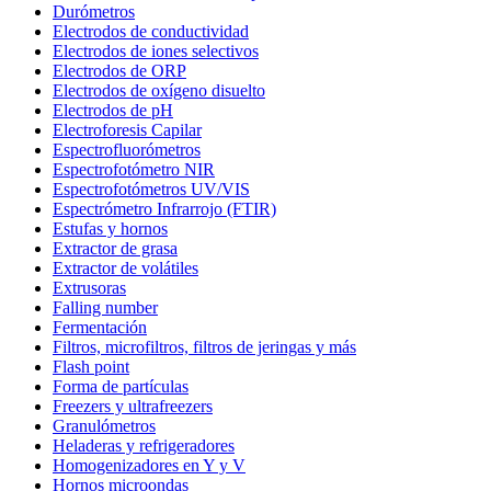
Durómetros
Electrodos de conductividad
Electrodos de iones selectivos
Electrodos de ORP
Electrodos de oxígeno disuelto
Electrodos de pH
Electroforesis Capilar
Espectrofluorómetros
Espectrofotómetro NIR
Espectrofotómetros UV/VIS
Espectrómetro Infrarrojo (FTIR)
Estufas y hornos
Extractor de grasa
Extractor de volátiles
Extrusoras
Falling number
Fermentación
Filtros, microfiltros, filtros de jeringas y más
Flash point
Forma de partículas
Freezers y ultrafreezers
Granulómetros
Heladeras y refrigeradores
Homogenizadores en Y y V
Hornos microondas