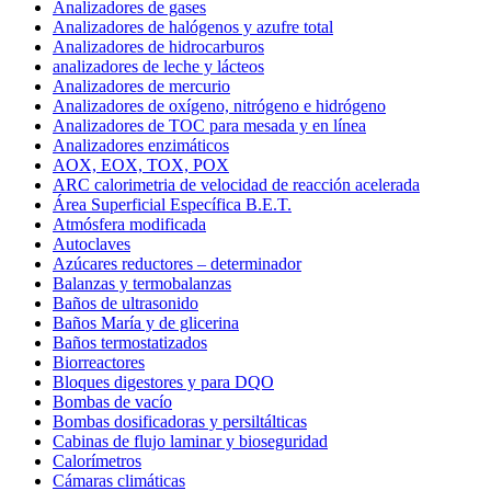
Analizadores de gases
Analizadores de halógenos y azufre total
Analizadores de hidrocarburos
analizadores de leche y lácteos
Analizadores de mercurio
Analizadores de oxígeno, nitrógeno e hidrógeno
Analizadores de TOC para mesada y en línea
Analizadores enzimáticos
AOX, EOX, TOX, POX
ARC calorimetria de velocidad de reacción acelerada
Área Superficial Específica B.E.T.
Atmósfera modificada
Autoclaves
Azúcares reductores – determinador
Balanzas y termobalanzas
Baños de ultrasonido
Baños María y de glicerina
Baños termostatizados
Biorreactores
Bloques digestores y para DQO
Bombas de vacío
Bombas dosificadoras y persiltálticas
Cabinas de flujo laminar y bioseguridad
Calorímetros
Cámaras climáticas