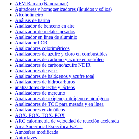
AFM Raman (Nanoraman)
Agitadores y homogenizadores (líquidos y sólios)
Alcoholímetro
Análisis de harina
Analizador de benceno en aire
Analizador de metales pesados
Analizador en línea de aluminio
Analizador PCR
Analizadores colorimétricos
Analizadores de azufre y cloro en combustibles
Analizadores de carbono y azufre en petróleo
Analizadores de carbono/azufre NDIR
Analizadores de gases
Analizadores de halógenos y azufre total
Analizadores de hidrocarburos
analizadores de leche y lácteos
Analizadores de mercurio
Analizadores de oxígeno, nitrógeno e hidrógeno
Analizadores de TOC para mesada y en línea
Analizadores enzimáticos
AOX, EOX, TOX, POX
ARC calorimetria de velocidad de reacción acelerada
Área Superficial Específica B.E.T.
Atmósfera modificada
Autoclaves