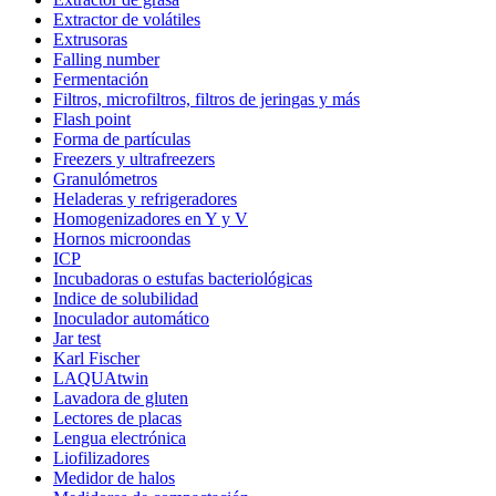
Extractor de volátiles
Extrusoras
Falling number
Fermentación
Filtros, microfiltros, filtros de jeringas y más
Flash point
Forma de partículas
Freezers y ultrafreezers
Granulómetros
Heladeras y refrigeradores
Homogenizadores en Y y V
Hornos microondas
ICP
Incubadoras o estufas bacteriológicas
Indice de solubilidad
Inoculador automático
Jar test
Karl Fischer
LAQUAtwin
Lavadora de gluten
Lectores de placas
Lengua electrónica
Liofilizadores
Medidor de halos