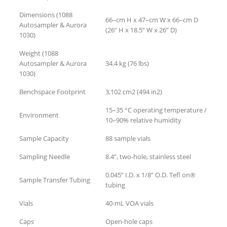
Dimensions (1088
66–cm H x 47–cm W x 66–cm D
Autosampler & Aurora
(26” H x 18.5” W x 26” D)
1030)
Weight (1088
Autosampler & Aurora
34.4 kg (76 lbs)
1030)
Benchspace Footprint
3,102 cm2 (494 in2)
15–35 °C operating temperature /
Environment
10–90% relative humidity
Sample Capacity
88 sample vials
Sampling Needle
8.4”, two-hole, stainless steel
0.045” I.D. x 1/8” O.D. Tefl on®
Sample Transfer Tubing
tubing
Vials
40-mL VOA vials
Caps
Open-hole caps