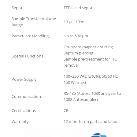
Septa
TFE-faced septa
Sample Transfer Volume
10 μL–10 mL
Range
Particulate Handling
Up to 500 μm
On-board magnetic stirring
Septum piercing
Special Functions
Sample pre-treatment for TIC
removal
100–230 VAC (±10%); 50/60 Hz;
Power Supply
150 W (max)
RS-485 (Aurora 1030 analyzer to
Communication
1088 Autosampler)
Certifications
CE
Warranty
12 months on parts and labor