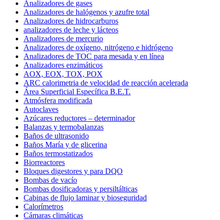
Analizadores de gases
Analizadores de halógenos y azufre total
Analizadores de hidrocarburos
analizadores de leche y lácteos
Analizadores de mercurio
Analizadores de oxígeno, nitrógeno e hidrógeno
Analizadores de TOC para mesada y en línea
Analizadores enzimáticos
AOX, EOX, TOX, POX
ARC calorimetria de velocidad de reacción acelerada
Área Superficial Específica B.E.T.
Atmósfera modificada
Autoclaves
Azúcares reductores – determinador
Balanzas y termobalanzas
Baños de ultrasonido
Baños María y de glicerina
Baños termostatizados
Biorreactores
Bloques digestores y para DQO
Bombas de vacío
Bombas dosificadoras y persiltálticas
Cabinas de flujo laminar y bioseguridad
Calorímetros
Cámaras climáticas