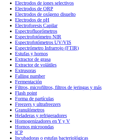
Electrodos de iones selectivos
Electrodos de ORP
Electrodos de oxígeno disuelto
Electrodos de pH
Electroforesis Capilar
Espectrofluorómetros
Espectrofotómetro NIR
Espectrofotómetros UV/VIS
Espectrómetro Infrarrojo (FTIR)
Estufas y hornos
Extractor de grasa
Extractor de volátiles
Extrusoras
Falling number
Fermentación
Filtros, microfiltros, filtros de jeringas y más
Flash point
Forma de partículas
Freezers y ultrafreezers
Granulómetros
Heladeras y refrigeradores
Homogenizadores en Y y V
Hornos microondas
ICP
Incubadoras o estufas bacteriológicas