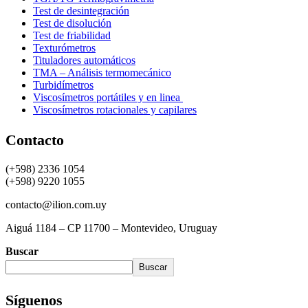
Test de desintegración
Test de disolución
Test de friabilidad
Texturómetros
Tituladores automáticos
TMA – Análisis termomecánico
Turbidímetros
Viscosímetros portátiles y en linea
Viscosímetros rotacionales y capilares
Contacto
(+598) 2336 1054
(+598) 9220 1055
contacto@ilion.com.uy
Aiguá 1184 – CP 11700 – Montevideo, Uruguay
Buscar
Buscar
Síguenos