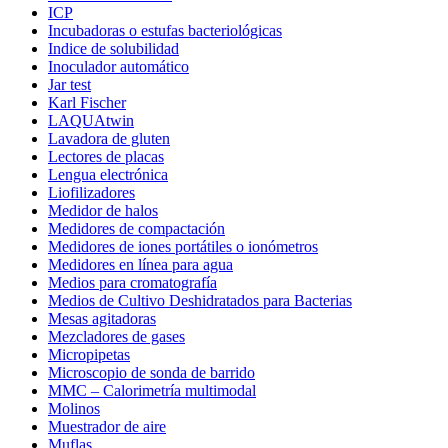
ICP
Incubadoras o estufas bacteriológicas
Indice de solubilidad
Inoculador automático
Jar test
Karl Fischer
LAQUAtwin
Lavadora de gluten
Lectores de placas
Lengua electrónica
Liofilizadores
Medidor de halos
Medidores de compactación
Medidores de iones portátiles o ionómetros
Medidores en línea para agua
Medios para cromatografía
Medios de Cultivo Deshidratados para Bacterias
Mesas agitadoras
Mezcladores de gases
Micropipetas
Microscopio de sonda de barrido
MMC – Calorimetría multimodal
Molinos
Muestrador de aire
Muflas