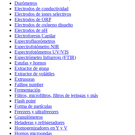
Durómetros
Electrodos de conductividad
Electrodos de iones selectivos
Electrodos de ORP
Electrodos de oxígeno disuelto
Electrodos de pH
Electroforesis Capilar
Espectrofluorómetros
Espectrofotómetro NIR
Espectrofotómetros UV/VIS
Espectrómetro Infrarrojo (FTIR)
Estufas y hornos
Extractor de grasa
Extractor de volátiles
Extrusoras
Falling number
Fermentación
Filtros, microfiltros, filtros de jeringas y más
Flash point
Forma de partículas
Freezers y ultrafreezers
Granulómetros
Heladeras y refrigeradores
Homogenizadores en Y y V
Hornos microondas