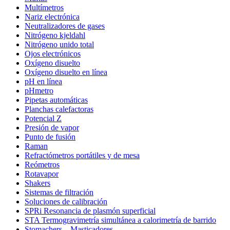
Multímetros
Nariz electrónica
Neutralizadores de gases
Nitrógeno kjeldahl
Nitrógeno unido total
Ojos electrónicos
Oxígeno disuelto
Oxígeno disuelto en línea
pH en línea
pHmetro
Pipetas automáticas
Planchas calefactoras
Potencial Z
Presión de vapor
Punto de fusión
Raman
Refractómetros portátiles y de mesa
Reómetros
Rotavapor
Shakers
Sistemas de filtración
Soluciones de calibración
SPRi Resonancia de plasmón superficial
STA Termogravimetría simultánea a calorimetría de barrido
Stomachers – Masticadores