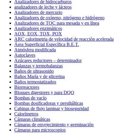
Analizadores de hidrocarburos
analizadores de leche y lácteos
Analizadores de mercurio
Analizadores de oxígeno, nitrógeno e hidrógeno
Analizadores de TOC para mesada y en línea
Analizadores enzimáticos
AOX, EOX, TOX, POX
ARC calorimetria de velocidad de reacción acelerada
Área Superficial Específica B.E.T.
Atmósfera modificada
Autoclaves
Azúcares reductores – determinador
Balanzas y termobalanzas
Baños de ultrasonido
Baños María y de glicerina
Baños termostatizados
Biorreactores
Bloques digestores y para DQO
Bombas de vacío
Bombas dosificadoras y persiltálticas
Cabinas de flujo laminar y bioseguridad
Calorímetros
Cámaras climáticas
Cámaras de envejecimiento y germinación
Cámaras para microscopios