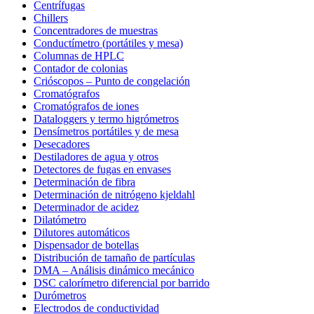
Centrífugas
Chillers
Concentradores de muestras
Conductímetro (portátiles y mesa)
Columnas de HPLC
Contador de colonias
Crióscopos – Punto de congelación
Cromatógrafos
Cromatógrafos de iones
Dataloggers y termo higrómetros
Densímetros portátiles y de mesa
Desecadores
Destiladores de agua y otros
Detectores de fugas en envases
Determinación de fibra
Determinación de nitrógeno kjeldahl
Determinador de acidez
Dilatómetro
Dilutores automáticos
Dispensador de botellas
Distribución de tamaño de partículas
DMA – Análisis dinámico mecánico
DSC calorímetro diferencial por barrido
Durómetros
Electrodos de conductividad