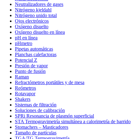
Neutralizadores de gases
Nitrógeno kjeldahl
Nitrógeno unido total
Ojos electrónicos
Oxígeno disuelto
Oxígeno disuelto en línea
pH en línea
pHmetro
Pipetas automáticas
Planchas calefactoras
Potencial Z
Presión de vapor
Punto de fusión
Raman
Refractómetros portátiles y de mesa
Reómetros
Rotavapor
Shakers
Sistemas de filtración
Soluciones de calibración
SPRi Resonancia de plasmón superficial
STA Termogravimetría simultánea a calorimetría de barrido
Stomachers – Masticadores
Tamaño de partículas
TGA/TG Termogravimetría