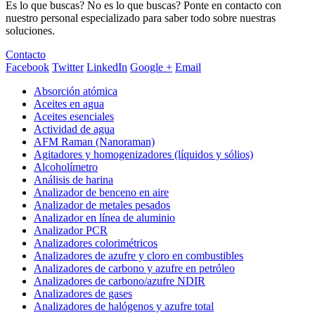
Es lo que buscas? No es lo que buscas? Ponte en contacto con
nuestro personal especializado para saber todo sobre nuestras
soluciones.
Contacto
Facebook
Twitter
LinkedIn
Google +
Email
Absorción atómica
Aceites en agua
Aceites esenciales
Actividad de agua
AFM Raman (Nanoraman)
Agitadores y homogenizadores (líquidos y sólios)
Alcoholímetro
Análisis de harina
Analizador de benceno en aire
Analizador de metales pesados
Analizador en línea de aluminio
Analizador PCR
Analizadores colorimétricos
Analizadores de azufre y cloro en combustibles
Analizadores de carbono y azufre en petróleo
Analizadores de carbono/azufre NDIR
Analizadores de gases
Analizadores de halógenos y azufre total