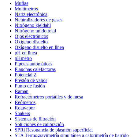
Muflas
Multímetros
Nariz electrónica
Neutralizadores de gases
Nitrógeno kjeldahl
Nitrógeno unido total
Ojos electrónicos
Oxígeno disuelto
Oxígeno disuelto en línea
pH en línea
pHmetro
Pipetas automáticas
Planchas calefactoras
Potencial Z
Presión de vapor
Punto de fusión
Raman
Refractómetros portátiles y de mesa
Reómetros
Rotavapor
Shakers
Sistemas de filtración
Soluciones de calibración
SPRi Resonancia de plasmón superficial
STA Termogravimetría simultánea a calorimetría de barrido