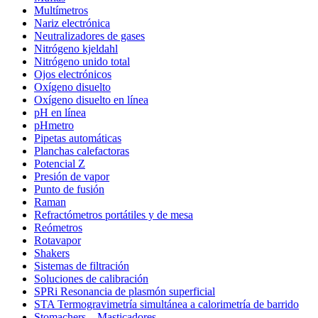
Multímetros
Nariz electrónica
Neutralizadores de gases
Nitrógeno kjeldahl
Nitrógeno unido total
Ojos electrónicos
Oxígeno disuelto
Oxígeno disuelto en línea
pH en línea
pHmetro
Pipetas automáticas
Planchas calefactoras
Potencial Z
Presión de vapor
Punto de fusión
Raman
Refractómetros portátiles y de mesa
Reómetros
Rotavapor
Shakers
Sistemas de filtración
Soluciones de calibración
SPRi Resonancia de plasmón superficial
STA Termogravimetría simultánea a calorimetría de barrido
Stomachers – Masticadores