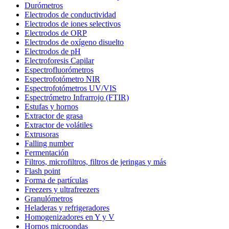
Durómetros
Electrodos de conductividad
Electrodos de iones selectivos
Electrodos de ORP
Electrodos de oxígeno disuelto
Electrodos de pH
Electroforesis Capilar
Espectrofluorómetros
Espectrofotómetro NIR
Espectrofotómetros UV/VIS
Espectrómetro Infrarrojo (FTIR)
Estufas y hornos
Extractor de grasa
Extractor de volátiles
Extrusoras
Falling number
Fermentación
Filtros, microfiltros, filtros de jeringas y más
Flash point
Forma de partículas
Freezers y ultrafreezers
Granulómetros
Heladeras y refrigeradores
Homogenizadores en Y y V
Hornos microondas