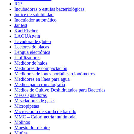
ICP
Incubadoras o estufas bacteriológicas
Indice de solubilidad
Inoculador automático
Jar test
Karl Fischer
LAQUAtwin
Lavadora de gluten
Lectores de placas
Lengua electrónica
Liofilizadores
Medidor de halos
Medidores de compactación
Medidores de iones portátiles o ionómetros
Medidores en línea para agua
Medios para cromatografía
Medios de Cultivo Deshidratados para Bacterias
Mesas agitadoras
Mezcladores de gases
Micropipetas
Microscopio de sonda de barrido
MMC – Calorimetría multimodal
Molinos
Muestrador de aire
Muflas