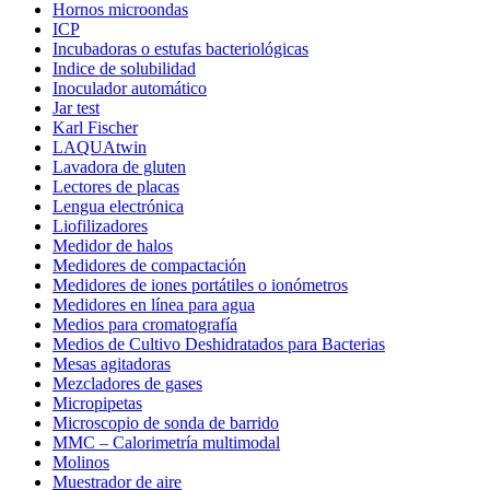
Hornos microondas
ICP
Incubadoras o estufas bacteriológicas
Indice de solubilidad
Inoculador automático
Jar test
Karl Fischer
LAQUAtwin
Lavadora de gluten
Lectores de placas
Lengua electrónica
Liofilizadores
Medidor de halos
Medidores de compactación
Medidores de iones portátiles o ionómetros
Medidores en línea para agua
Medios para cromatografía
Medios de Cultivo Deshidratados para Bacterias
Mesas agitadoras
Mezcladores de gases
Micropipetas
Microscopio de sonda de barrido
MMC – Calorimetría multimodal
Molinos
Muestrador de aire