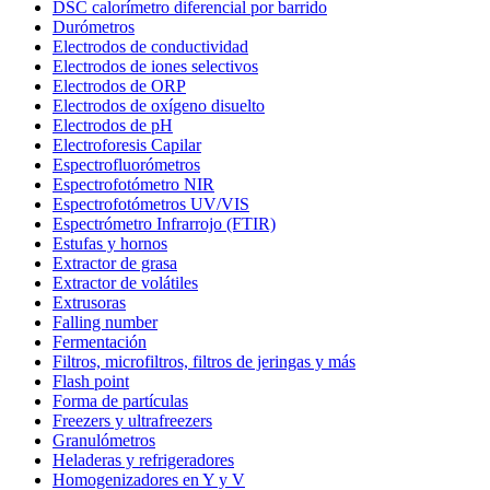
DSC calorímetro diferencial por barrido
Durómetros
Electrodos de conductividad
Electrodos de iones selectivos
Electrodos de ORP
Electrodos de oxígeno disuelto
Electrodos de pH
Electroforesis Capilar
Espectrofluorómetros
Espectrofotómetro NIR
Espectrofotómetros UV/VIS
Espectrómetro Infrarrojo (FTIR)
Estufas y hornos
Extractor de grasa
Extractor de volátiles
Extrusoras
Falling number
Fermentación
Filtros, microfiltros, filtros de jeringas y más
Flash point
Forma de partículas
Freezers y ultrafreezers
Granulómetros
Heladeras y refrigeradores
Homogenizadores en Y y V