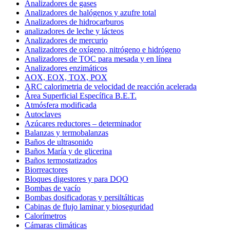
Analizadores de gases
Analizadores de halógenos y azufre total
Analizadores de hidrocarburos
analizadores de leche y lácteos
Analizadores de mercurio
Analizadores de oxígeno, nitrógeno e hidrógeno
Analizadores de TOC para mesada y en línea
Analizadores enzimáticos
AOX, EOX, TOX, POX
ARC calorimetria de velocidad de reacción acelerada
Área Superficial Específica B.E.T.
Atmósfera modificada
Autoclaves
Azúcares reductores – determinador
Balanzas y termobalanzas
Baños de ultrasonido
Baños María y de glicerina
Baños termostatizados
Biorreactores
Bloques digestores y para DQO
Bombas de vacío
Bombas dosificadoras y persiltálticas
Cabinas de flujo laminar y bioseguridad
Calorímetros
Cámaras climáticas