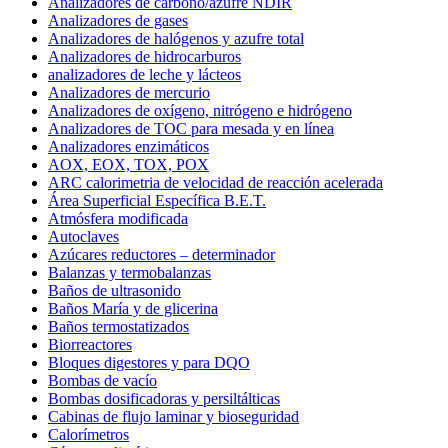
Analizadores de carbono/azufre NDIR
Analizadores de gases
Analizadores de halógenos y azufre total
Analizadores de hidrocarburos
analizadores de leche y lácteos
Analizadores de mercurio
Analizadores de oxígeno, nitrógeno e hidrógeno
Analizadores de TOC para mesada y en línea
Analizadores enzimáticos
AOX, EOX, TOX, POX
ARC calorimetria de velocidad de reacción acelerada
Área Superficial Específica B.E.T.
Atmósfera modificada
Autoclaves
Azúcares reductores – determinador
Balanzas y termobalanzas
Baños de ultrasonido
Baños María y de glicerina
Baños termostatizados
Biorreactores
Bloques digestores y para DQO
Bombas de vacío
Bombas dosificadoras y persiltálticas
Cabinas de flujo laminar y bioseguridad
Calorímetros